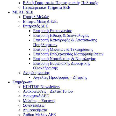
Ειδική Γραμματεία Περιφερειακής Πολιτικής
Περιφερειακά Τμήματα ΔΕΕ
ΜΕΛΗ ΔΕΕ
Προφίλ Μελών
Επίτιμα Mέλη Δ.Ε.Ε.
Επιτροπές ΔΕΕ
Επιτροπή Επικοινωνίας
Επιτροπή Ηθικής & Δεοντολογίας
Επιτροπή Καταγραφής & Αποτύπωσης
Προβλημάτων
Επιτροπή Μελετών & Τεκμηρίωσης
Επιτροπή Επεξεργασίας Μεταρρυθμίσεων
Επιτροπή Νομοθεσίας & Νομολογίας
Επιτροπή Ευρωπαϊκής Διοικητικής
Ολοκλήρωσης
Αγορά εργασίας
Αγγελίες Προσφοράς – Ζήτησης
Ενημέρωση
ΗΓΗΤΩΡ Newsletters
Ανακοινώσεις – Δελτία Τύπου
Διοικητικά ΔΕΕ
Μελέτες – Έρευνες
Συνεντεύξεις
Δημοσιεύματα
Άρθρα Μελών ΔΕΕ