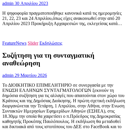
admin
30 Απριλίου 2023
Η ψηφοφορία πραγματοποιήθηκε κανονικά κατά τις ημερομηνίες
21, 22, 23 και 24 Απριλίου,όπως είχες ανακοινωθεί στην από 20
Απριλίου 2023 Προκήρυξη Αρχαιρεσιών της, εκλεγείσας κατά…
FeatureNews
Slider
Εκδηλώσεις
Συζήτηση για τη συνταγματική
αναθεώρηση
admin
29 Μαρτίου 2026
Το ΔΙΟΙΚΗΤΙΚΟ ΕΠΙΜΕΛΗΤΗΡΙΟ σε συνεργασία με την
ΕΝΩΣΗ ΕΛΛΗΝΩΝ ΣΥΝΤΑΓΜΑΤΟΛΟΓΩΝ ξεκινούν τη
δημόσια συζήτηση για τις αλλαγές που απαιτούνται στον χώρο του
Κράτους και της Δημόσιας Διοίκησης. Η πρώτη σχετική εκδήλωση
διοργανώνεται την Τετάρτη, 1 Απριλίου, στην Αθήνα, στην Ενωση
Συντακτών Ημερησίων Εφημερίδων Αθηνών (ΕΣΗΕΑ), στις
18.30μμ την οποία θα χαιρετίσει ο π.Πρόεδρος της Δημοκρατίας
καθηγητής Προκόπης Παυλόπουλος. Η εκδήλωση θα μεταδοθεί
και δικτυακά από τους ιστοτόπους του ΔΕΕ στο FaceBook και το