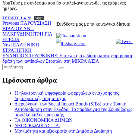
YouTube με σύνδεσμο που θα σταλεί-ανακοινωθεί τις επόμενες
ημέρες.
TETARTH 1-4-26
Λήψη
Πλοήγηση
Previous
Previous
ΠΑΡΟΥΣΙΑΣΗ
Συνδέστε μας με τα κοινωνικά δίκτυα:
post:
ΒΙΒΛΙΟΥ ΑΝΤ.
άρθρων
ΜΑΚΡΥΔΗΜΗΤΡΗ ΓΙΑ
ΗΓΕΣΙΑ
Next
Next
ΕΛΛΗΝΙΚΗ
post:
ΣΤΡΑΤΗΓΙΚΗ
ΕΝΑΝΤΙΟΝ ΤΟΥΡΚΙΚΗΣ: Επιτελική σχεδίαση καιεπιχειρησιακή
δράση των αντίπαλων Στρατών στη ΜΙΚΡΑ ΑΣΙΑ
Αναζήτηση
…
Πρόσφατα άρθρα
Η ηλεκτρονική ψηφοφορία ως εργαλείο ενίσχυσης της
δημοκρατικής συμμετοχής
Διερεύνηση των Social Impact Bonds (SIBs) στην Τοπική
Αυτοδιοίκηση στην Ελλάδα: Το παράδειγμα της Σουηδίας ως
μοντέλο καλής πρακτικής
ΤΑ ΟΙΚΟΝΟΜΙΚΑ ΔΗΜΩΝ
ΝΕΟΣ ΚΩΔΙΚΑΣ Τ.Α.
Μονιμότητα και αξιοκρατία στη Δημόσια Διοίκηση