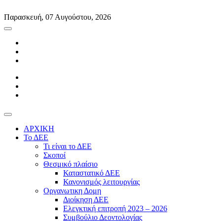
Skip
to
Παρασκευή, 07 Αυγούστου, 2026
content
ΑΡΧΙΚΗ
Το ΔΕΕ
Τι είναι το ΔΕΕ
Σκοποί
Θεσμικό πλαίσιο
Καταστατικό ΔΕΕ
Κανονισμός λειτουργίας
Οργανωτικη Δομη
Διοίκηση ΔΕΕ
Ελεγκτική επιτροπή 2023 – 2026
Συμβούλιο Δεοντολογίας