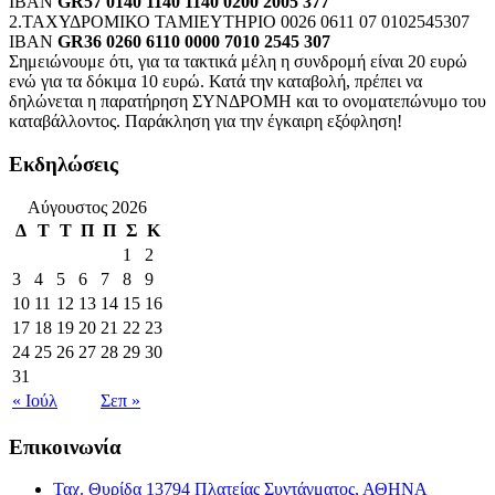
IBAN
GR57 0140 1140 1140 0200 2005 377
2.ΤΑΧΥΔΡΟΜΙΚΟ ΤΑΜΙΕΥΤΗΡΙΟ 0026 0611 07 0102545307
IBAN
GR36 0260 6110 0000 7010 2545 307
Σημειώνουμε ότι, για τα τακτικά μέλη η συνδρομή είναι 20 ευρώ
ενώ για τα δόκιμα 10 ευρώ. Κατά την καταβολή, πρέπει να
δηλώνεται η παρατήρηση ΣΥΝΔΡΟΜΗ και το ονοματεπώνυμο του
καταβάλλοντος. Παράκληση για την έγκαιρη εξόφληση!
Εκδηλώσεις
Αύγουστος 2026
Δ
Τ
Τ
Π
Π
Σ
Κ
1
2
3
4
5
6
7
8
9
10
11
12
13
14
15
16
17
18
19
20
21
22
23
24
25
26
27
28
29
30
31
« Ιούλ
Σεπ »
Επικοινωνία
Ταχ. Θυρίδα 13794 Πλατείας Συντάγματος, ΑΘΗΝΑ