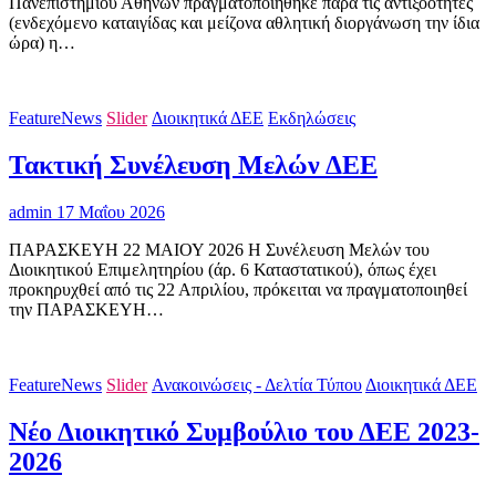
Πανεπιστημίου Αθηνών πραγματοποιήθηκε παρά τις αντιξοότητες
(ενδεχόμενο καταιγίδας και μείζονα αθλητική διοργάνωση την ίδια
ώρα) η…
FeatureNews
Slider
Διοικητικά ΔΕΕ
Εκδηλώσεις
Τακτική Συνέλευση Μελών ΔΕΕ
admin
17 Μαΐου 2026
ΠΑΡΑΣΚΕΥΗ 22 ΜΑΙΟΥ 2026 Η Συνέλευση Μελών του
Διοικητικού Επιμελητηρίου (άρ. 6 Καταστατικού), όπως έχει
προκηρυχθεί από τις 22 Απριλίου, πρόκειται να πραγματοποιηθεί
την ΠΑΡΑΣΚΕΥΗ…
FeatureNews
Slider
Ανακοινώσεις - Δελτία Τύπου
Διοικητικά ΔΕΕ
Νέο Διοικητικό Συμβούλιο του ΔΕΕ 2023-
2026