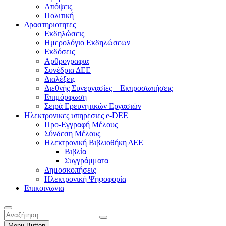
Απόψεις
Πολιτική
Δραστηριοτητες
Εκδηλώσεις
Ημερολόγιο Εκδηλώσεων
Εκδόσεις
Αρθρογραφια
Συνέδρια ΔΕΕ
Διαλέξεις
Διεθνής Συνεργασίες – Εκπροσωπήσεις
Επιμόρφωση
Σειρά Ερευνητικών Εργασιών
Ηλεκτρονικες υπηρεσιες e-DEE
Προ-Εγγραφή Μέλους
Σύνδεση Μέλους
Ηλεκτρονική Βιβλιοθήκη ΔΕΕ
Βιβλία
Συγγράμματα
Δημοσκοπήσεις
Ηλεκτρονική Ψηφοφορία
Επικοινωνια
Αναζήτηση
…
Menu Button