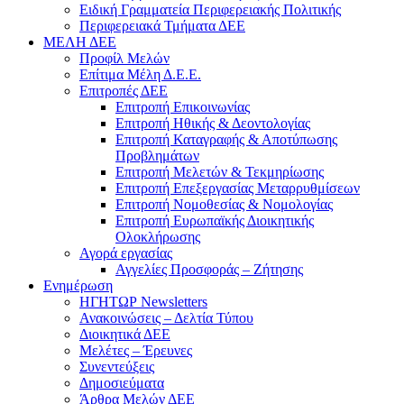
Ειδική Γραμματεία Περιφερειακής Πολιτικής
Περιφερειακά Τμήματα ΔΕΕ
ΜΕΛΗ ΔΕΕ
Προφίλ Μελών
Επίτιμα Mέλη Δ.Ε.Ε.
Επιτροπές ΔΕΕ
Επιτροπή Επικοινωνίας
Επιτροπή Ηθικής & Δεοντολογίας
Επιτροπή Καταγραφής & Αποτύπωσης
Προβλημάτων
Επιτροπή Μελετών & Τεκμηρίωσης
Επιτροπή Επεξεργασίας Μεταρρυθμίσεων
Επιτροπή Νομοθεσίας & Νομολογίας
Επιτροπή Ευρωπαϊκής Διοικητικής
Ολοκλήρωσης
Αγορά εργασίας
Αγγελίες Προσφοράς – Ζήτησης
Ενημέρωση
ΗΓΗΤΩΡ Newsletters
Ανακοινώσεις – Δελτία Τύπου
Διοικητικά ΔΕΕ
Μελέτες – Έρευνες
Συνεντεύξεις
Δημοσιεύματα
Άρθρα Μελών ΔΕΕ