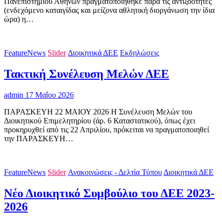
Πανεπιστημίου Αθηνών πραγματοποιήθηκε παρά τις αντιξοότητες
(ενδεχόμενο καταιγίδας και μείζονα αθλητική διοργάνωση την ίδια
ώρα) η…
FeatureNews
Slider
Διοικητικά ΔΕΕ
Εκδηλώσεις
Τακτική Συνέλευση Μελών ΔΕΕ
admin
17 Μαΐου 2026
ΠΑΡΑΣΚΕΥΗ 22 ΜΑΙΟΥ 2026 Η Συνέλευση Μελών του
Διοικητικού Επιμελητηρίου (άρ. 6 Καταστατικού), όπως έχει
προκηρυχθεί από τις 22 Απριλίου, πρόκειται να πραγματοποιηθεί
την ΠΑΡΑΣΚΕΥΗ…
FeatureNews
Slider
Ανακοινώσεις - Δελτία Τύπου
Διοικητικά ΔΕΕ
Νέο Διοικητικό Συμβούλιο του ΔΕΕ 2023-
2026