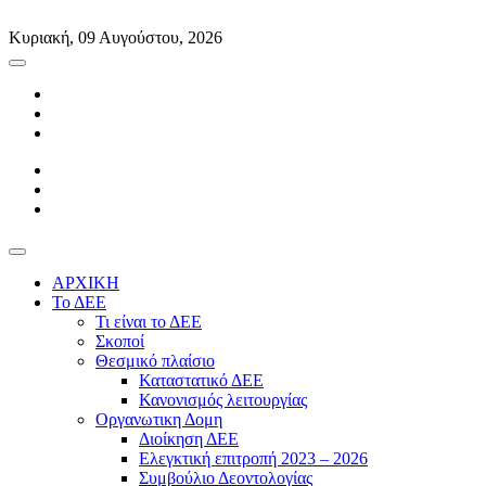
Skip
to
Κυριακή, 09 Αυγούστου, 2026
content
ΑΡΧΙΚΗ
Το ΔΕΕ
Τι είναι το ΔΕΕ
Σκοποί
Θεσμικό πλαίσιο
Καταστατικό ΔΕΕ
Κανονισμός λειτουργίας
Οργανωτικη Δομη
Διοίκηση ΔΕΕ
Ελεγκτική επιτροπή 2023 – 2026
Συμβούλιο Δεοντολογίας