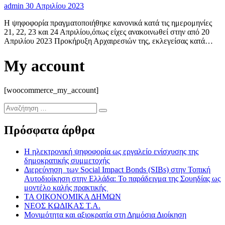
admin
30 Απριλίου 2023
Η ψηφοφορία πραγματοποιήθηκε κανονικά κατά τις ημερομηνίες
21, 22, 23 και 24 Απριλίου,όπως είχες ανακοινωθεί στην από 20
Απριλίου 2023 Προκήρυξη Αρχαιρεσιών της, εκλεγείσας κατά…
My account
[woocommerce_my_account]
Αναζήτηση
…
Πρόσφατα άρθρα
Η ηλεκτρονική ψηφοφορία ως εργαλείο ενίσχυσης της
δημοκρατικής συμμετοχής
Διερεύνηση των Social Impact Bonds (SIBs) στην Τοπική
Αυτοδιοίκηση στην Ελλάδα: Το παράδειγμα της Σουηδίας ως
μοντέλο καλής πρακτικής
ΤΑ ΟΙΚΟΝΟΜΙΚΑ ΔΗΜΩΝ
ΝΕΟΣ ΚΩΔΙΚΑΣ Τ.Α.
Μονιμότητα και αξιοκρατία στη Δημόσια Διοίκηση