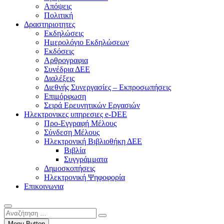
Απόψεις
Πολιτική
Δραστηριοτητες
Εκδηλώσεις
Ημερολόγιο Εκδηλώσεων
Εκδόσεις
Αρθρογραφια
Συνέδρια ΔΕΕ
Διαλέξεις
Διεθνής Συνεργασίες – Εκπροσωπήσεις
Επιμόρφωση
Σειρά Ερευνητικών Εργασιών
Ηλεκτρονικες υπηρεσιες e-DEE
Προ-Εγγραφή Μέλους
Σύνδεση Μέλους
Ηλεκτρονική Βιβλιοθήκη ΔΕΕ
Βιβλία
Συγγράμματα
Δημοσκοπήσεις
Ηλεκτρονική Ψηφοφορία
Επικοινωνια
Αναζήτηση
…
Menu Button