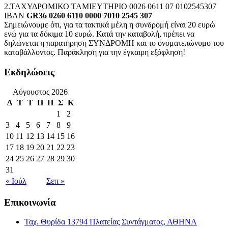
2.ΤΑΧΥΔΡΟΜΙΚΟ ΤΑΜΙΕΥΤΗΡΙΟ 0026 0611 07 0102545307
IBAN
GR36 0260 6110 0000 7010 2545 307
Σημειώνουμε ότι, για τα τακτικά μέλη η συνδρομή είναι 20 ευρώ
ενώ για τα δόκιμα 10 ευρώ. Κατά την καταβολή, πρέπει να
δηλώνεται η παρατήρηση ΣΥΝΔΡΟΜΗ και το ονοματεπώνυμο του
καταβάλλοντος. Παράκληση για την έγκαιρη εξόφληση!
Εκδηλώσεις
Αύγουστος 2026
Δ
Τ
Τ
Π
Π
Σ
Κ
1
2
3
4
5
6
7
8
9
10
11
12
13
14
15
16
17
18
19
20
21
22
23
24
25
26
27
28
29
30
31
« Ιούλ
Σεπ »
Επικοινωνία
Ταχ. Θυρίδα 13794 Πλατείας Συντάγματος, ΑΘΗΝΑ