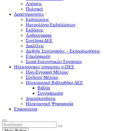
Απόψεις
Πολιτική
Δραστηριοτητες
Εκδηλώσεις
Ημερολόγιο Εκδηλώσεων
Εκδόσεις
Αρθρογραφια
Συνέδρια ΔΕΕ
Διαλέξεις
Διεθνής Συνεργασίες – Εκπροσωπήσεις
Επιμόρφωση
Σειρά Ερευνητικών Εργασιών
Ηλεκτρονικες υπηρεσιες e-DEE
Προ-Εγγραφή Μέλους
Σύνδεση Μέλους
Ηλεκτρονική Βιβλιοθήκη ΔΕΕ
Βιβλία
Συγγράμματα
Δημοσκοπήσεις
Ηλεκτρονική Ψηφοφορία
Επικοινωνια
Αναζήτηση
…
Menu Button