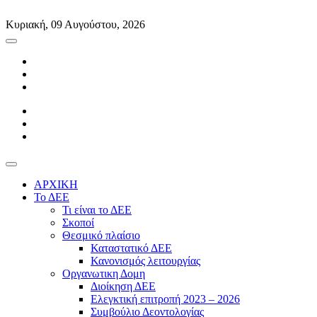
Skip
to
Κυριακή, 09 Αυγούστου, 2026
content
ΑΡΧΙΚΗ
Το ΔΕΕ
Τι είναι το ΔΕΕ
Σκοποί
Θεσμικό πλαίσιο
Καταστατικό ΔΕΕ
Κανονισμός λειτουργίας
Οργανωτικη Δομη
Διοίκηση ΔΕΕ
Ελεγκτική επιτροπή 2023 – 2026
Συμβούλιο Δεοντολογίας