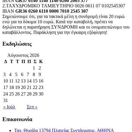
IBAN
GR57 0140 1140 1140 0200 2005 377
2.ΤΑΧΥΔΡΟΜΙΚΟ ΤΑΜΙΕΥΤΗΡΙΟ 0026 0611 07 0102545307
IBAN
GR36 0260 6110 0000 7010 2545 307
Σημειώνουμε ότι, για τα τακτικά μέλη η συνδρομή είναι 20 ευρώ
ενώ για τα δόκιμα 10 ευρώ. Κατά την καταβολή, πρέπει να
δηλώνεται η παρατήρηση ΣΥΝΔΡΟΜΗ και το ονοματεπώνυμο του
καταβάλλοντος. Παράκληση για την έγκαιρη εξόφληση!
Εκδηλώσεις
Αύγουστος 2026
Δ
Τ
Τ
Π
Π
Σ
Κ
1
2
3
4
5
6
7
8
9
10
11
12
13
14
15
16
17
18
19
20
21
22
23
24
25
26
27
28
29
30
31
« Ιούλ
Σεπ »
Επικοινωνία
Ταχ. Θυρίδα 13794 Πλατείας Συντάγματος, ΑΘΗΝΑ