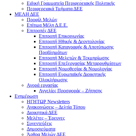
Ειδική Γραμματεία Περιφερειακής Πολιτικής
Περιφερειακά Τμήματα ΔΕΕ
ΜΕΛΗ ΔΕΕ
Προφίλ Μελών
Επίτιμα Mέλη Δ.Ε.Ε.
Επιτροπές ΔΕΕ
Επιτροπή Επικοινωνίας
Επιτροπή Ηθικής & Δεοντολογίας
Επιτροπή Καταγραφής & Αποτύπωσης
Προβλημάτων
Επιτροπή Μελετών & Τεκμηρίωσης
Επιτροπή Επεξεργασίας Μεταρρυθμίσεων
Επιτροπή Νομοθεσίας & Νομολογίας
Επιτροπή Ευρωπαϊκής Διοικητικής
Ολοκλήρωσης
Αγορά εργασίας
Αγγελίες Προσφοράς – Ζήτησης
Ενημέρωση
ΗΓΗΤΩΡ Newsletters
Ανακοινώσεις – Δελτία Τύπου
Διοικητικά ΔΕΕ
Μελέτες – Έρευνες
Συνεντεύξεις
Δημοσιεύματα
Άρθρα Μελών ΔΕΕ