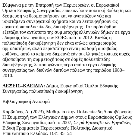
Σύμφωνα με την Επιτροπή των Περιφερειών, οι Ευρωπαϊκοί
Όμιλοι Εδαφικής Συνεργασίας επιδεικνύουν πολιτική βούληση και
δέσμευση να θεσμοποιήσουν και να αναπτύξουν νέα και
υφιστάμενα συνεργατικά σχήματα και να λειτουργήσουν ως
εργαστήρια πολυεπίπεδης διακυβέρνησης. Το παρόν άρθρο
εξετάζει τον αντίκτυπο της συμμετοχής ελληνικών δήμων σε έργα
εδαφικής συνεργασίας των ΕΟΕΣ από το 2012. Καθώς η
πολυεπίπεδη διακυβέρνηση δεν είναι απλώς καταμερισμός
αρμοδιοτήτων, αλλά περισσότερο είναι μια δομή αμοιβαίας
ευθύνης, αυτό το κείμενο διερευνά εάν οι ελληνικές τοπικές αρχές
αξιοποίησαν τη συμμετοχή τους σε δομές πολυεπίπεδης
διακυβέρνησης, λειτουργώντας πέρα από τα έργα εδαφικής
συνεργασίας των διεθνών δικτύων πόλεων της περιόδου 1980–
2010.
ΛΕΞΕΙΣ–ΚΛΕΙΔΙΑ:
Δήμοι, Ευρωπαϊκοί Όμιλοι Εδαφικής
Συνεργασίας, πολυεπίπεδη διακυβέρνηση
Βιβλιογραφική Αναφορά
Καρβούνης Α. (2023), Μαθητεία στην Πολυεπίπεδη Διακυβέρνηση:
Η Συμμετοχή των Ελληνικών Δήμων στους Ευρωπαϊκούς Ομίλους
Εδαφικής Συνεργασίας από το 2007,
Σειρά Ερευνητικών Εργασιών
,
Ειδική Γραμματεία Περιφερειακής Πολιτικής, Διοικητικό
Επιμελητήριο Ελλάδος, 1(3): 35–54