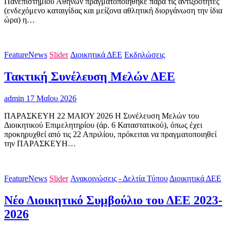
Πανεπιστημίου Αθηνών πραγματοποιήθηκε παρά τις αντιξοότητες
(ενδεχόμενο καταιγίδας και μείζονα αθλητική διοργάνωση την ίδια
ώρα) η…
FeatureNews
Slider
Διοικητικά ΔΕΕ
Εκδηλώσεις
Τακτική Συνέλευση Μελών ΔΕΕ
admin
17 Μαΐου 2026
ΠΑΡΑΣΚΕΥΗ 22 ΜΑΙΟΥ 2026 Η Συνέλευση Μελών του
Διοικητικού Επιμελητηρίου (άρ. 6 Καταστατικού), όπως έχει
προκηρυχθεί από τις 22 Απριλίου, πρόκειται να πραγματοποιηθεί
την ΠΑΡΑΣΚΕΥΗ…
FeatureNews
Slider
Ανακοινώσεις - Δελτία Τύπου
Διοικητικά ΔΕΕ
Νέο Διοικητικό Συμβούλιο του ΔΕΕ 2023-
2026