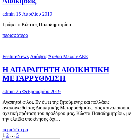
Διοικήσεις
84/2019
admin
15 Απριλίου 2019
Γράφει ο Κώστας Παπαδημητρίου
Πρόβλημα
περισσότερα
με
τις
Αποκεντρωμένες
FeatureNews
Απόψεις
Άρθρα Μελών ΔΕΕ
Διοικήσεις
Η ΑΠΑΡΑΙΤΗΤΗ ΔΙΟΙΚΗΤΙΚΗ
ΜΕΤΑΡΡΥΘΜΙΣΗ
admin
25 Φεβρουαρίου 2019
Αγαπητοί φίλοι, Εν όψει της ζητούμενης και πολλάκις
ανακοινωθείσας Διοικητικής Μεταρρύθμισης, σας κοινοποιούμε
σχετική πρόταση του προέδρου μας, Κώστα Παπαδημητρίου, με
την ελπίδα υποκίνησης όχι…
Η
περισσότερα
Σελιδοποίηση
Page
Page
Page
Next
ΑΠΑΡΑΙΤΗΤΗ
1
2
…
5