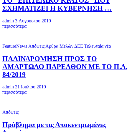
ΤΟ “ΕΠΙΤΕΛΙΚΟ ΚΡΑΤΟΣ” ΠΟΥ
ή
ΣΧΗΜΑΤΙΖΕΙ Η ΚΥΒΕΡΝΗΣΗ …
οργανωτισμός;
admin
3 Αυγούστου 2019
ΤΟ
περισσότερα
“ΕΠΙΤΕΛΙΚΟ
ΚΡΑΤΟΣ”
ΠΟΥ
FeatureNews
Απόψεις
Άρθρα Μελών ΔΕΕ
Τελευταία νέα
ΣΧΗΜΑΤΙΖΕΙ
Η
ΠΑΛΙΝΔΡΟΜΗΣΗ ΠΡΟΣ ΤΟ
ΚΥΒΕΡΝΗΣΗ
…
ΑΜΑΡΤΩΛΟ ΠΑΡΕΛΘΟΝ ΜΕ ΤΟ Π.Δ.
84/2019
admin
21 Ιουλίου 2019
ΠΑΛΙΝΔΡΟΜΗΣΗ
περισσότερα
ΠΡΟΣ
ΤΟ
ΑΜΑΡΤΩΛΟ
Απόψεις
ΠΑΡΕΛΘΟΝ
ΜΕ
Πρόβλημα με τις Αποκεντρωμένες
ΤΟ
Π.Δ.