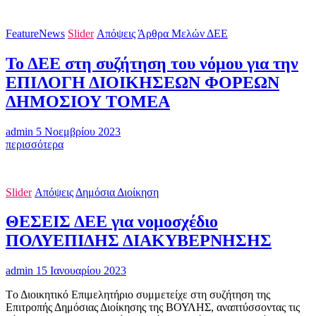
το
νέο
FeatureNews
Slider
Απόψεις
Άρθρα Μελών ΔΕΕ
πειθαρχικό
δίκαιο
Το ΔΕΕ στη συζήτηση του νόμου για την
των
δημοσίων
ΕΠΙΛΟΓΗ ΔΙΟΙΚΗΣΕΩΝ ΦΟΡΕΩΝ
υπαλλήλων
ΔΗΜΟΣΙΟΥ ΤΟΜΕΑ
admin
5 Νοεμβρίου 2023
Το
περισσότερα
ΔΕΕ
στη
συζήτηση
Slider
Απόψεις
Δημόσια Διοίκηση
του
νόμου
ΘΕΣΕΙΣ ΔΕΕ για νομοσχέδιο
για
την
ΠΟΛΥΕΠΙΔΗΣ ΔΙΑΚΥΒΕΡΝΗΣΗΣ
ΕΠΙΛΟΓΗ
ΔΙΟΙΚΗΣΕΩΝ
ΦΟΡΕΩΝ
admin
15 Ιανουαρίου 2023
ΔΗΜΟΣΙΟΥ
Tο Διοικητικό Επιμελητήριο συμμετείχε στη συζήτηση της
ΤΟΜΕΑ
Επιτροπής Δημόσιας Διοίκησης της ΒΟΥΛΗΣ, αναπτύσσοντας τις