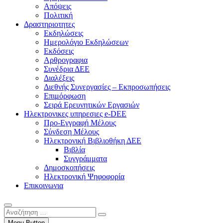
Απόψεις
Πολιτική
Δραστηριοτητες
Εκδηλώσεις
Ημερολόγιο Εκδηλώσεων
Εκδόσεις
Αρθρογραφια
Συνέδρια ΔΕΕ
Διαλέξεις
Διεθνής Συνεργασίες – Εκπροσωπήσεις
Επιμόρφωση
Σειρά Ερευνητικών Εργασιών
Ηλεκτρονικες υπηρεσιες e-DEE
Προ-Εγγραφή Μέλους
Σύνδεση Μέλους
Ηλεκτρονική Βιβλιοθήκη ΔΕΕ
Βιβλία
Συγγράμματα
Δημοσκοπήσεις
Ηλεκτρονική Ψηφοφορία
Επικοινωνια
Αναζήτηση
…
Menu Button