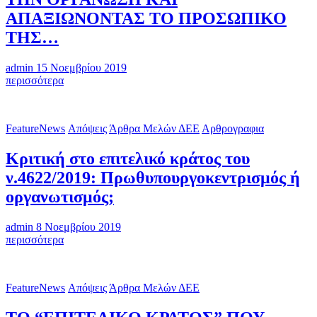
ΑΠΑΞΙΩΝΟΝΤΑΣ ΤΟ ΠΡΟΣΩΠΙΚΟ
ΤΗΣ…
admin
15 Νοεμβρίου 2019
“ΕΠΕΝΔΥΩ
περισσότερα
ΣΤΗΝ
ΕΛΛΑΔΑ”,
ΕΝΩ
FeatureNews
Απόψεις
Άρθρα Μελών ΔΕΕ
Αρθρογραφια
ΠΛΗΤΤΩ
ΚΑΙΡΙΑ
Κριτική στο επιτελικό κράτος του
ΤΗ
ΔΗΜΟΣΙΑ
ν.4622/2019: Πρωθυπουργοκεντρισμός ή
ΔΙΟΙΚΗΣΗ
οργανωτισμός;
ΤΗΣ,
ΑΝΑΣΤΑΤΩΝΟΝΤΑΣ
ΤΗΝ
admin
8 Νοεμβρίου 2019
ΟΡΓΑΝΩΣΗ
Κριτική
περισσότερα
KAI
στο
ΑΠΑΞΙΩΝΟΝΤΑΣ
επιτελικό
ΤΟ
κράτος
ΠΡΟΣΩΠΙΚΟ
FeatureNews
Απόψεις
Άρθρα Μελών ΔΕΕ
του
ΤΗΣ…
ν.4622/2019:
Πρωθυπουργοκεντρισμός