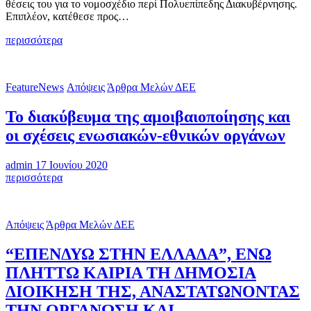
θέσεις του για το νομοσχέδιο περί Πολυεπίπεδης Διακυβέρνησης.
Επιπλέον, κατέθεσε προς…
ΘΕΣΕΙΣ
περισσότερα
ΔΕΕ
για
νομοσχέδιο
FeatureNews
Απόψεις
Άρθρα Μελών ΔΕΕ
ΠΟΛΥΕΠΙΔΗΣ
ΔΙΑΚΥΒΕΡΝΗΣΗΣ
Το διακύβευμα της αμοιβαιοποίησης και
οι σχέσεις ενωσιακών-εθνικών οργάνων
admin
17 Ιουνίου 2020
Το
περισσότερα
διακύβευμα
της
αμοιβαιοποίησης
Απόψεις
Άρθρα Μελών ΔΕΕ
και
οι
“ΕΠΕΝΔΥΩ ΣΤΗΝ ΕΛΛΑΔΑ”, ΕΝΩ
σχέσεις
ενωσιακών-
ΠΛΗΤΤΩ ΚΑΙΡΙΑ ΤΗ ΔΗΜΟΣΙΑ
εθνικών
ΔΙΟΙΚΗΣΗ ΤΗΣ, ΑΝΑΣΤΑΤΩΝΟΝΤΑΣ
οργάνων
ΤΗΝ ΟΡΓΑΝΩΣΗ KAI