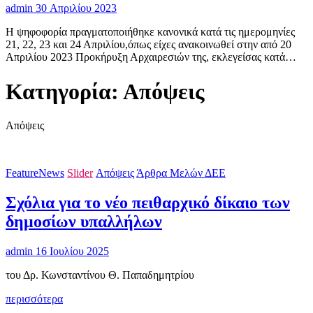
admin
30 Απριλίου 2023
Η ψηφοφορία πραγματοποιήθηκε κανονικά κατά τις ημερομηνίες
21, 22, 23 και 24 Απριλίου,όπως είχες ανακοινωθεί στην από 20
Απριλίου 2023 Προκήρυξη Αρχαιρεσιών της, εκλεγείσας κατά…
Κατηγορία:
Απόψεις
Απόψεις
FeatureNews
Slider
Απόψεις
Άρθρα Μελών ΔΕΕ
Σχόλια για το νέο πειθαρχικό δίκαιο των
δημοσίων υπαλλήλων
admin
16 Ιουλίου 2025
του Δρ. Κωνσταντίνου Θ. Παπαδημητρίου
Σχόλια
περισσότερα
για