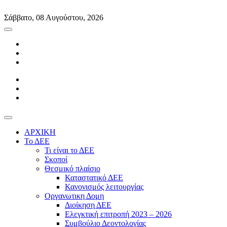
Skip
to
Σάββατο, 08 Αυγούστου, 2026
content
ΑΡΧΙΚΗ
Το ΔΕΕ
Τι είναι το ΔΕΕ
Σκοποί
Θεσμικό πλαίσιο
Καταστατικό ΔΕΕ
Κανονισμός λειτουργίας
Οργανωτικη Δομη
Διοίκηση ΔΕΕ
Ελεγκτική επιτροπή 2023 – 2026
Συμβούλιο Δεοντολογίας