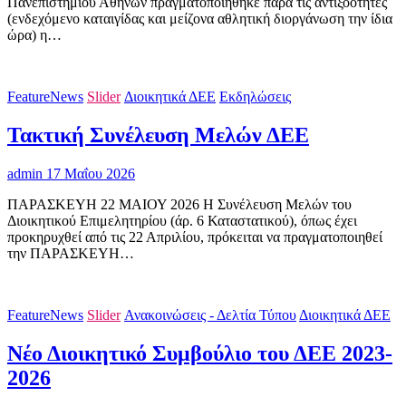
Πανεπιστημίου Αθηνών πραγματοποιήθηκε παρά τις αντιξοότητες
(ενδεχόμενο καταιγίδας και μείζονα αθλητική διοργάνωση την ίδια
ώρα) η…
FeatureNews
Slider
Διοικητικά ΔΕΕ
Εκδηλώσεις
Τακτική Συνέλευση Μελών ΔΕΕ
admin
17 Μαΐου 2026
ΠΑΡΑΣΚΕΥΗ 22 ΜΑΙΟΥ 2026 Η Συνέλευση Μελών του
Διοικητικού Επιμελητηρίου (άρ. 6 Καταστατικού), όπως έχει
προκηρυχθεί από τις 22 Απριλίου, πρόκειται να πραγματοποιηθεί
την ΠΑΡΑΣΚΕΥΗ…
FeatureNews
Slider
Ανακοινώσεις - Δελτία Τύπου
Διοικητικά ΔΕΕ
Νέο Διοικητικό Συμβούλιο του ΔΕΕ 2023-
2026