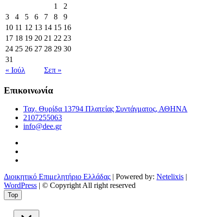
1
2
3
4
5
6
7
8
9
10
11
12
13
14
15
16
17
18
19
20
21
22
23
24
25
26
27
28
29
30
31
« Ιούλ
Σεπ »
Επικοινωνία
Ταχ. Θυρίδα 13794 Πλατείας Συντάγματος, ΑΘΗΝΑ
2107255063
info@dee.gr
Διοικητικό Επιμελητήριο Ελλάδας
| Powered by:
Netelixis
|
WordPress
| © Copyright All right reserved
Top