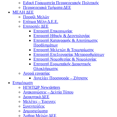
Ειδική Γραμματεία Περιφερειακής Πολιτικής
Περιφερειακά Τμήματα ΔΕΕ
ΜΕΛΗ ΔΕΕ
Προφίλ Μελών
Επίτιμα Mέλη Δ.Ε.Ε.
Επιτροπές ΔΕΕ
Επιτροπή Επικοινωνίας
Επιτροπή Ηθικής & Δεοντολογίας
Επιτροπή Καταγραφής & Αποτύπωσης
Προβλημάτων
Επιτροπή Μελετών & Τεκμηρίωσης
Επιτροπή Επεξεργασίας Μεταρρυθμίσεων
Επιτροπή Νομοθεσίας & Νομολογίας
Επιτροπή Ευρωπαϊκής Διοικητικής
Ολοκλήρωσης
Αγορά εργασίας
Αγγελίες Προσφοράς – Ζήτησης
Ενημέρωση
ΗΓΗΤΩΡ Newsletters
Ανακοινώσεις – Δελτία Τύπου
Διοικητικά ΔΕΕ
Μελέτες – Έρευνες
Συνεντεύξεις
Δημοσιεύματα
Άρθρα Μελών ΔΕΕ