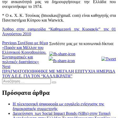
την ανικανότητά μας να δημιουργήσουμε την Ελλάδα που
ονειρευτήκαμε το 1974.
* Ο κ. Χ. Κ. Τσούκας (htsoukas@gmail. com) είναι καθηγητής στα
Πανεπιστήμια Κύπρου και Warwick.
Άρθρο στην εφημερίδα “Καθημερινή της Κυριακής” της 01
Αυγούστου 2010
Πλοήγηση
Previous
Previous
Συνέδριο με θέμα
Συνδέστε μας με τα κοινωνικά δίκτυα:
post:
«Παρόν και Μέλλον του
άρθρων
Ελληνικού Κοινοβουλίου.
Συνταγματικές και
πολιτικές διαστάσεις»
Next
Next
post:
ΠΡΑΓΜΑΤΟΠΟΙΗΘΗΚΕ ΜΕ ΜΕΓΑΛΗ ΕΠΙΤΥΧΙΑ ΗΜΕΡΙΔΑ
ΤΟΥ Δ.Ε.Ε. ΓΙΑ ΤΟΝ “ΚΑΛΛΙΚΡΑΤΗ”
Αναζήτηση
…
Πρόσφατα άρθρα
Η ηλεκτρονική ψηφοφορία ως εργαλείο ενίσχυσης της
δημοκρατικής συμμετοχής
Διερεύνηση των Social Impact Bonds (SIBs) στην Τοπική