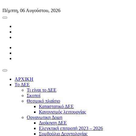
Skip
to
Πέμπτη, 06 Αυγούστου, 2026
content
ΑΡΧΙΚΗ
Το ΔΕΕ
Τι είναι το ΔΕΕ
Σκοποί
Θεσμικό πλαίσιο
Καταστατικό ΔΕΕ
Κανονισμός λειτουργίας
Οργανωτικη Δομη
Διοίκηση ΔΕΕ
Ελεγκτική επιτροπή 2023 – 2026
Συμβούλιο Δεοντολογίας