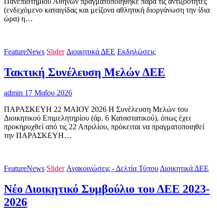
Πανεπιστημίου Αθηνών πραγματοποιήθηκε παρά τις αντιξοότητες
(ενδεχόμενο καταιγίδας και μείζονα αθλητική διοργάνωση την ίδια
ώρα) η…
FeatureNews
Slider
Διοικητικά ΔΕΕ
Εκδηλώσεις
Τακτική Συνέλευση Μελών ΔΕΕ
admin
17 Μαΐου 2026
ΠΑΡΑΣΚΕΥΗ 22 ΜΑΙΟΥ 2026 Η Συνέλευση Μελών του
Διοικητικού Επιμελητηρίου (άρ. 6 Καταστατικού), όπως έχει
προκηρυχθεί από τις 22 Απριλίου, πρόκειται να πραγματοποιηθεί
την ΠΑΡΑΣΚΕΥΗ…
FeatureNews
Slider
Ανακοινώσεις - Δελτία Τύπου
Διοικητικά ΔΕΕ
Νέο Διοικητικό Συμβούλιο του ΔΕΕ 2023-
2026