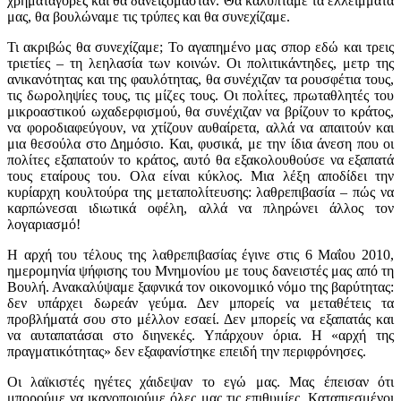
χρηματαγορές και θα δανειζόμασταν. Θα καλύπταμε τα ελλείμματά
μας, θα βουλώναμε τις τρύπες και θα συνεχίζαμε.
Τι ακριβώς θα συνεχίζαμε; Το αγαπημένο μας σπορ εδώ και τρεις
τριετίες – τη λεηλασία των κοινών. Οι πολιτικάντηδες, μετρ της
ανικανότητας και της φαυλότητας, θα συνέχιζαν τα ρουσφέτια τους,
τις δωροληψίες τους, τις μίζες τους. Οι πολίτες, πρωταθλητές του
μικροαστικού ωχαδερφισμού, θα συνέχιζαν να βρίζουν το κράτος,
να φοροδιαφεύγουν, να χτίζουν αυθαίρετα, αλλά να απαιτούν και
μια θεσούλα στο Δημόσιο. Και, φυσικά, με την ίδια άνεση που οι
πολίτες εξαπατούν το κράτος, αυτό θα εξακολουθούσε να εξαπατά
τους εταίρους του. Ολα είναι κύκλος. Μια λέξη αποδίδει την
κυρίαρχη κουλτούρα της μεταπολίτευσης: λαθρεπιβασία – πώς να
καρπώνεσαι ιδιωτικά οφέλη, αλλά να πληρώνει άλλος τον
λογαριασμό!
Η αρχή του τέλους της λαθρεπιβασίας έγινε στις 6 Μαΐου 2010,
ημερομηνία ψήφισης του Μνημονίου με τους δανειστές μας από τη
Βουλή. Ανακαλύψαμε ξαφνικά τον οικονομικό νόμο της βαρύτητας:
δεν υπάρχει δωρεάν γεύμα. Δεν μπορείς να μεταθέτεις τα
προβλήματά σου στο μέλλον εσαεί. Δεν μπορείς να εξαπατάς και
να αυταπατάσαι στο διηνεκές. Υπάρχουν όρια. Η «αρχή της
πραγματικότητας» δεν εξαφανίστηκε επειδή την περιφρόνησες.
Οι λαϊκιστές ηγέτες χάιδεψαν το εγώ μας. Μας έπεισαν ότι
μπορούμε να ικανοποιούμε όλες μας τις επιθυμίες. Καταπιεσμένοι