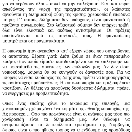
για να περάσουν όλοι – αρκεί να μην επιλέξουμε. Ετσι και τώρα:
απωθώντας την «αρχή της πραγματικότητας», οι λαϊκιστές
αρνούνται τη διλημματική φύση της κρίσης: χρεοκοπία ή επώδυνα
μέτρα; Γι’ αυτούς διλήμματα δεν υπάρχουν, είναι φανταστικά ή
προϊόντα συνωμοσίας. Στο λαϊκιστικό σύμπαν δεν υπάρχει τριβή,
όλα είναι ελαστικά και ακόπως αντιστρέψιμα. Οι πράξεις
αποσυνδέονται από τις συνέπειές τους. Η φαντασίωση
μετατρέπεται σε πραγματικότητα.
Η οικονομία ήταν ανέκαθεν ο κατ’ εξοχήν χώρος που συντρίβονται
οι αυταπάτες. Ξέρετε γιατί; Διότι ζούμε σε έναν πεπερασμένο
κόσμο, στον οποίο είμαστε καταδικασμένοι και να επιλέγουμε και
να υφιστάμεθα τις συνέπειες των επιλογών μας. Αν δεν είσαι
νοικοκύρης, μοιραία θα σε κυνηγούν οι δανειστές σου. Για να
μπορείς να είσαι κυρίαρχος της ζωής σου, πρέπει να δημιουργήσεις
τις αντίστοιχες προϋποθέσεις. Η αυτο-κυριαρχία και η αξιοπρέπεια
κοστίζουν. Αν θέλεις να αποφύγεις δυσάρεστα διλήμματα, πρέπει
να ενεργήσεις με προβλεπτικότητα.
Οπως ένας επαίτης χάνει το δικαίωμα της επιλογής, μια
χρεοκοπημένη χώρα χάνει ένα κομμάτι της εθνικής κυριαρχίας της.
Ας πρόσεχε… Οσο πιο πρωτόγονες είναι οι ανάγκες μας τόσο πιο
χονδροειδή είναι τα διλήμματά μας. Αν θέλουμε να
αντιμετωπίζουμε τα λεπτεπίλεπτα ερωτήματα της Νορβηγίας
(«ποιος είναι ο πιο ηθικός τρόπος να επενδύουμε τις προσόδους