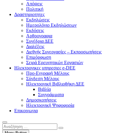
Απόψεις
Πολιτική
Δραστηριοτητες
Εκδηλώσεις
Ημερολόγιο Εκδηλώσεων
Εκδόσεις
Αρθρογραφια
Συνέδρια ΔΕΕ
Διαλέξεις
Διεθνής Συνεργασίες – Εκπροσωπήσεις
Επιμόρφωση
Σειρά Ερευνητικών Εργασιών
Ηλεκτρονικες υπηρεσιες e-DEE
Προ-Εγγραφή Μέλους
Σύνδεση Μέλους
Ηλεκτρονική Βιβλιοθήκη ΔΕΕ
Βιβλία
Συγγράμματα
Δημοσκοπήσεις
Ηλεκτρονική Ψηφοφορία
Επικοινωνια
Αναζήτηση
…
Menu Button