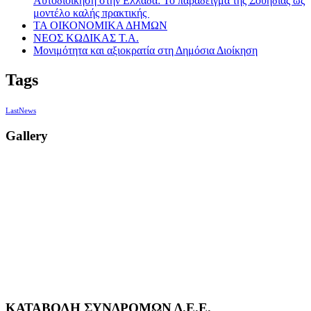
Αυτοδιοίκηση στην Ελλάδα: Το παράδειγμα της Σουηδίας ως
μοντέλο καλής πρακτικής
ΤΑ ΟΙΚΟΝΟΜΙΚΑ ΔΗΜΩΝ
ΝΕΟΣ ΚΩΔΙΚΑΣ Τ.Α.
Μονιμότητα και αξιοκρατία στη Δημόσια Διοίκηση
Tags
LastNews
Gallery
ΚΑΤΑΒΟΛΗ ΣΥΝΔΡΟΜΩΝ Δ.Ε.Ε.