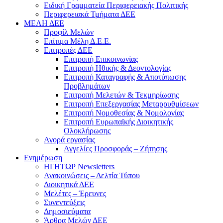
Ειδική Γραμματεία Περιφερειακής Πολιτικής
Περιφερειακά Τμήματα ΔΕΕ
ΜΕΛΗ ΔΕΕ
Προφίλ Μελών
Επίτιμα Mέλη Δ.Ε.Ε.
Επιτροπές ΔΕΕ
Επιτροπή Επικοινωνίας
Επιτροπή Ηθικής & Δεοντολογίας
Επιτροπή Καταγραφής & Αποτύπωσης
Προβλημάτων
Επιτροπή Μελετών & Τεκμηρίωσης
Επιτροπή Επεξεργασίας Μεταρρυθμίσεων
Επιτροπή Νομοθεσίας & Νομολογίας
Επιτροπή Ευρωπαϊκής Διοικητικής
Ολοκλήρωσης
Αγορά εργασίας
Αγγελίες Προσφοράς – Ζήτησης
Ενημέρωση
ΗΓΗΤΩΡ Newsletters
Ανακοινώσεις – Δελτία Τύπου
Διοικητικά ΔΕΕ
Μελέτες – Έρευνες
Συνεντεύξεις
Δημοσιεύματα
Άρθρα Μελών ΔΕΕ