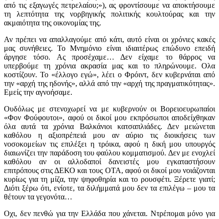
από τις εξαγωγές πετρελαίου;»), ας φροντίσουμε να αποκτήσουμε
τη λεπτότητα της νορβηγικής πολιτικής κουλτούρας και την
ακμαιότητα της οικονομίας της.
Αν πρέπει να απαλλαγούμε από κάτι, αυτό είναι οι χρόνιες κακές
μας συνήθειες. Το Μνημόνιο είναι ιδιαιτέρως επώδυνο επειδή
άργησε τόσο. Ας προσέχαμε… Δεν είχαμε το θάρρος να
υπερβούμε τη χρόνια ακρασία μας και το πληρώνουμε. Ολα
κοστίζουν. Το «έλλογο εγώ», λέει ο Φρόιντ, δεν κυβερνάται από
την «αρχή της ηδονής», αλλά από την «αρχή της πραγματικότητας».
Εμείς την αγνοήσαμε.
Ουδόλως με στενοχωρεί να με κυβερνούν οι Βορειοευρωπαίοι
«Φον Φούφουτοι», αφού οι δικοί μου εκπρόσωποι αποδείχθηκαν
όλα αυτά τα χρόνια Βαλκάνιοι κατσαπλιάδες. Δεν μειώνεται
καθόλου η αξιοπρέπειά μου αν αύριο τις διοικήσεις των
νοσοκομείων τις επιλέξει η τρόικα, αφού η δική μου υπουργός
διαιωνίζει την παράδοση του φαύλου κομματισμού. Δεν με ενοχλεί
καθόλου αν οι αλλοδαποί δανειστές μου εγκαταστήσουν
επιτρόπους στις ΔΕΚΟ και τους ΟΤΑ, αφού οι δικοί μου νοιάζονται
κυρίως για τη μίζα, την ψηφοθηρία και το ρουσφέτι. Ξέρετε γιατί;
Διότι ξέρω ότι, ενίοτε, τα διλήμματά μου δεν τα επιλέγω – μου τα
θέτουν τα γεγονότα…
Οχι, δεν πενθώ για την Ελλάδα που χάνεται. Ντρέπομαι μόνο για