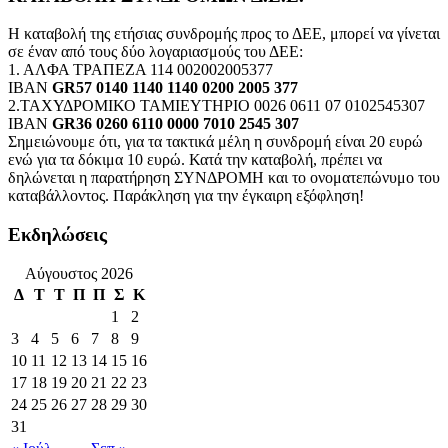
Η καταβολή της ετήσιας συνδρομής προς το ΔΕΕ, μπορεί να γίνεται
σε έναν από τους δύο λογαριασμούς του ΔΕΕ:
1. ΑΛΦΑ ΤΡΑΠΕΖΑ 114 002002005377
IBAN
GR57 0140 1140 1140 0200 2005 377
2.ΤΑΧΥΔΡΟΜΙΚΟ ΤΑΜΙΕΥΤΗΡΙΟ 0026 0611 07 0102545307
IBAN
GR36 0260 6110 0000 7010 2545 307
Σημειώνουμε ότι, για τα τακτικά μέλη η συνδρομή είναι 20 ευρώ
ενώ για τα δόκιμα 10 ευρώ. Κατά την καταβολή, πρέπει να
δηλώνεται η παρατήρηση ΣΥΝΔΡΟΜΗ και το ονοματεπώνυμο του
καταβάλλοντος. Παράκληση για την έγκαιρη εξόφληση!
Εκδηλώσεις
Αύγουστος 2026
Δ
Τ
Τ
Π
Π
Σ
Κ
1
2
3
4
5
6
7
8
9
10
11
12
13
14
15
16
17
18
19
20
21
22
23
24
25
26
27
28
29
30
31