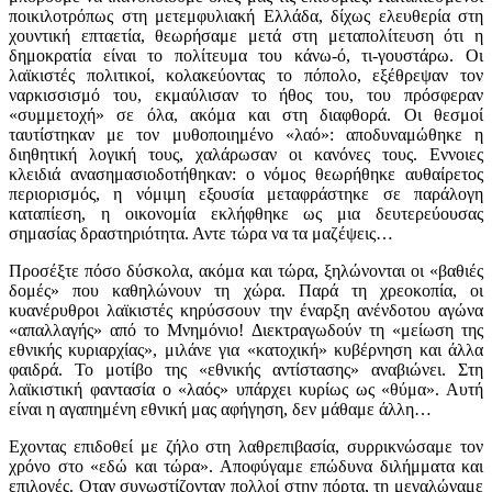
ποικιλοτρόπως στη μετεμφυλιακή Ελλάδα, δίχως ελευθερία στη
χουντική επταετία, θεωρήσαμε μετά στη μεταπολίτευση ότι η
δημοκρατία είναι το πολίτευμα του κάνω-ό, τι-γουστάρω. Οι
λαϊκιστές πολιτικοί, κολακεύοντας το πόπολο, εξέθρεψαν τον
ναρκισσισμό του, εκμαύλισαν το ήθος του, του πρόσφεραν
«συμμετοχή» σε όλα, ακόμα και στη διαφθορά. Οι θεσμοί
ταυτίστηκαν με τον μυθοποιημένο «λαό»: αποδυναμώθηκε η
διηθητική λογική τους, χαλάρωσαν οι κανόνες τους. Εννοιες
κλειδιά ανασημασιοδοτήθηκαν: ο νόμος θεωρήθηκε αυθαίρετος
περιορισμός, η νόμιμη εξουσία μεταφράστηκε σε παράλογη
καταπίεση, η οικονομία εκλήφθηκε ως μια δευτερεύουσας
σημασίας δραστηριότητα. Αντε τώρα να τα μαζέψεις…
Προσέξτε πόσο δύσκολα, ακόμα και τώρα, ξηλώνονται οι «βαθιές
δομές» που καθηλώνουν τη χώρα. Παρά τη χρεοκοπία, οι
κυανέρυθροι λαϊκιστές κηρύσσουν την έναρξη ανένδοτου αγώνα
«απαλλαγής» από το Μνημόνιο! Διεκτραγωδούν τη «μείωση της
εθνικής κυριαρχίας», μιλάνε για «κατοχική» κυβέρνηση και άλλα
φαιδρά. Το μοτίβο της «εθνικής αντίστασης» αναβιώνει. Στη
λαϊκιστική φαντασία ο «λαός» υπάρχει κυρίως ως «θύμα». Αυτή
είναι η αγαπημένη εθνική μας αφήγηση, δεν μάθαμε άλλη…
Εχοντας επιδοθεί με ζήλο στη λαθρεπιβασία, συρρικνώσαμε τον
χρόνο στο «εδώ και τώρα». Αποφύγαμε επώδυνα διλήμματα και
επιλογές. Οταν συνωστίζονταν πολλοί στην πόρτα, τη μεγαλώναμε