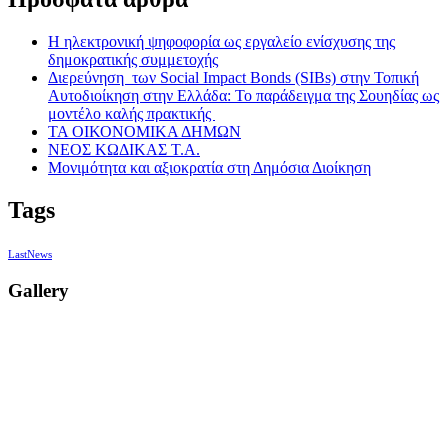
Η ηλεκτρονική ψηφοφορία ως εργαλείο ενίσχυσης της
δημοκρατικής συμμετοχής
Διερεύνηση των Social Impact Bonds (SIBs) στην Τοπική
Αυτοδιοίκηση στην Ελλάδα: Το παράδειγμα της Σουηδίας ως
μοντέλο καλής πρακτικής
ΤΑ ΟΙΚΟΝΟΜΙΚΑ ΔΗΜΩΝ
ΝΕΟΣ ΚΩΔΙΚΑΣ Τ.Α.
Μονιμότητα και αξιοκρατία στη Δημόσια Διοίκηση
Tags
LastNews
Gallery