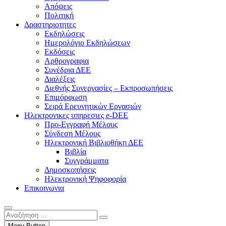
Απόψεις
Πολιτική
Δραστηριοτητες
Εκδηλώσεις
Ημερολόγιο Εκδηλώσεων
Εκδόσεις
Αρθρογραφια
Συνέδρια ΔΕΕ
Διαλέξεις
Διεθνής Συνεργασίες – Εκπροσωπήσεις
Επιμόρφωση
Σειρά Ερευνητικών Εργασιών
Ηλεκτρονικες υπηρεσιες e-DEE
Προ-Εγγραφή Μέλους
Σύνδεση Μέλους
Ηλεκτρονική Βιβλιοθήκη ΔΕΕ
Βιβλία
Συγγράμματα
Δημοσκοπήσεις
Ηλεκτρονική Ψηφοφορία
Επικοινωνια
Αναζήτηση
…
Menu Button