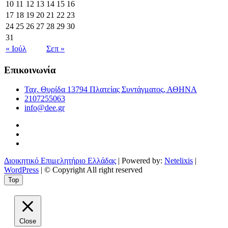
10
11
12
13
14
15
16
17
18
19
20
21
22
23
24
25
26
27
28
29
30
31
« Ιούλ
Σεπ »
Επικοινωνία
Ταχ. Θυρίδα 13794 Πλατείας Συντάγματος, ΑΘΗΝΑ
2107255063
info@dee.gr
Διοικητικό Επιμελητήριο Ελλάδας
| Powered by:
Netelixis
|
WordPress
| © Copyright All right reserved
Top
Close