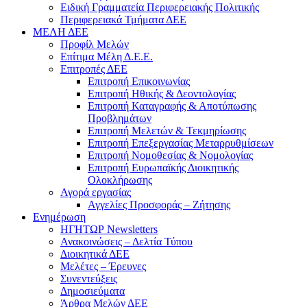
Ειδική Γραμματεία Περιφερειακής Πολιτικής
Περιφερειακά Τμήματα ΔΕΕ
ΜΕΛΗ ΔΕΕ
Προφίλ Μελών
Επίτιμα Mέλη Δ.Ε.Ε.
Επιτροπές ΔΕΕ
Επιτροπή Επικοινωνίας
Επιτροπή Ηθικής & Δεοντολογίας
Επιτροπή Καταγραφής & Αποτύπωσης
Προβλημάτων
Επιτροπή Μελετών & Τεκμηρίωσης
Επιτροπή Επεξεργασίας Μεταρρυθμίσεων
Επιτροπή Νομοθεσίας & Νομολογίας
Επιτροπή Ευρωπαϊκής Διοικητικής
Ολοκλήρωσης
Αγορά εργασίας
Αγγελίες Προσφοράς – Ζήτησης
Ενημέρωση
ΗΓΗΤΩΡ Newsletters
Ανακοινώσεις – Δελτία Τύπου
Διοικητικά ΔΕΕ
Μελέτες – Έρευνες
Συνεντεύξεις
Δημοσιεύματα
Άρθρα Μελών ΔΕΕ