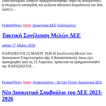
Πανεπιστημίου Αθηνών πραγματοποιήθηκε παρά τις αντιξοότητες
(ενδεχόμενο καταιγίδας και μείζονα αθλητική διοργάνωση την ίδια
ώρα) η…
FeatureNews
Slider
Διοικητικά ΔΕΕ
Εκδηλώσεις
Τακτική Συνέλευση Μελών ΔΕΕ
admin
17 Μαΐου 2026
ΠΑΡΑΣΚΕΥΗ 22 ΜΑΙΟΥ 2026 Η Συνέλευση Μελών του
Διοικητικού Επιμελητηρίου (άρ. 6 Καταστατικού), όπως έχει
προκηρυχθεί από τις 22 Απριλίου, πρόκειται να πραγματοποιηθεί
την ΠΑΡΑΣΚΕΥΗ…
FeatureNews
Slider
Ανακοινώσεις - Δελτία Τύπου
Διοικητικά ΔΕΕ
Νέο Διοικητικό Συμβούλιο του ΔΕΕ 2023-
2026