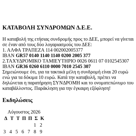
ΚΑΤΑΒΟΛΗ ΣΥΝΔΡΟΜΩΝ Δ.Ε.Ε.
Η καταβολή της ετήσιας συνδρομής προς το ΔΕΕ, μπορεί να γίνεται
σε έναν από τους δύο λογαριασμούς του ΔΕΕ:
1. ΑΛΦΑ ΤΡΑΠΕΖΑ 114 002002005377
IBAN
GR57 0140 1140 1140 0200 2005 377
2.ΤΑΧΥΔΡΟΜΙΚΟ ΤΑΜΙΕΥΤΗΡΙΟ 0026 0611 07 0102545307
IBAN
GR36 0260 6110 0000 7010 2545 307
Σημειώνουμε ότι, για τα τακτικά μέλη η συνδρομή είναι 20 ευρώ
ενώ για τα δόκιμα 10 ευρώ. Κατά την καταβολή, πρέπει να
δηλώνεται η παρατήρηση ΣΥΝΔΡΟΜΗ και το ονοματεπώνυμο του
καταβάλλοντος. Παράκληση για την έγκαιρη εξόφληση!
Εκδηλώσεις
Αύγουστος 2026
Δ
Τ
Τ
Π
Π
Σ
Κ
1
2
3
4
5
6
7
8
9