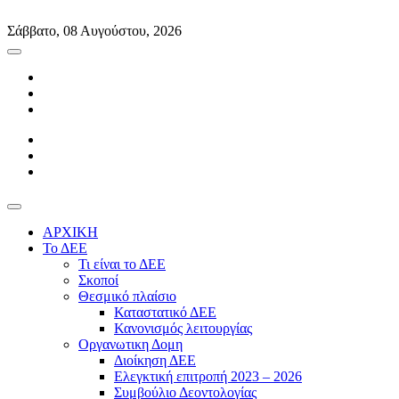
Skip
to
Σάββατο, 08 Αυγούστου, 2026
content
ΑΡΧΙΚΗ
Το ΔΕΕ
Τι είναι το ΔΕΕ
Σκοποί
Θεσμικό πλαίσιο
Καταστατικό ΔΕΕ
Κανονισμός λειτουργίας
Οργανωτικη Δομη
Διοίκηση ΔΕΕ
Ελεγκτική επιτροπή 2023 – 2026
Συμβούλιο Δεοντολογίας