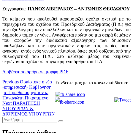
Συγγραφέας:
ΠΑΝΟΣ ΛΙΒΕΡΑΚΟΣ – ΑΝΤΩΝΗΣ ΘΕΟΔΩΡΟΥ
Το κείμενο που ακολουθεί παρουσιάζει σχόλια σχετικά με το
περιεχόμενο του σχεδίου του Προεδρικού Διατάγματος (Π.Δ.) για
την αξιολόγηση των υπαλλήλων και των οργανικών μονάδων του
δημοσίου τομέα εν γένει. Αναφέρεται πρώτα σε μια σειρά θεμάτων
που αφορούν την διαδικασία αξιολόγησης των δημοσίων
υπαλλήλων και των οργανωτικών δομών στις οποίες αυτοί
ανήκουν, εντός ενός γενικού πλαισίου, όπως αυτό ορίζεται από την
συλλογιστική του Π.Δ.. Στο δεύτερο μέρος του κειμένου
περιέχονται σχόλια σε συγκεκριμένα άρθρα του Π.Δ..
Διαβάστε το άρθρο σε μορφή PDF
Πλοήγηση
Previous
Previous
Ορκίστηκε η νέα
Συνδέστε μας με τα κοινωνικά δίκτυα:
post:
-υπηρεσιακή- Κυβέρνηση
άρθρων
με Πρωθυπουργό τον κ.
Παναγιώτη Πικραμμένο
Next
Next
ΠΑΡΑΙΤΗΣΗ
post:
ΥΠΟΥΡΓΩΝ &
ΔΙΟΡΙΣΜΟΣ ΥΠΟΥΡΓΩΝ
Αναζήτηση
…
Πρόσφατα άρθρα