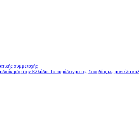
ατικής συμμετοχής
τοδιοίκηση στην Ελλάδα: Το παράδειγμα της Σουηδίας ως μοντέλο κα