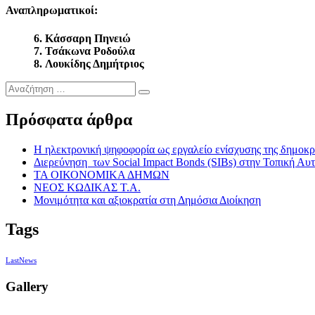
Αναπληρωματικοί:
6. Κάσσαρη Πηνειώ
7. Τσάκωνα Ροδούλα
8.
Λουκίδης Δημήτριος
Αναζήτηση
…
Πρόσφατα άρθρα
Η ηλεκτρονική ψηφοφορία ως εργαλείο ενίσχυσης της δημοκρ
Διερεύνηση των Social Impact Bonds (SIBs) στην Τοπική Αυ
ΤΑ ΟΙΚΟΝΟΜΙΚΑ ΔΗΜΩΝ
ΝΕΟΣ ΚΩΔΙΚΑΣ Τ.Α.
Μονιμότητα και αξιοκρατία στη Δημόσια Διοίκηση
Tags
LastNews
Gallery