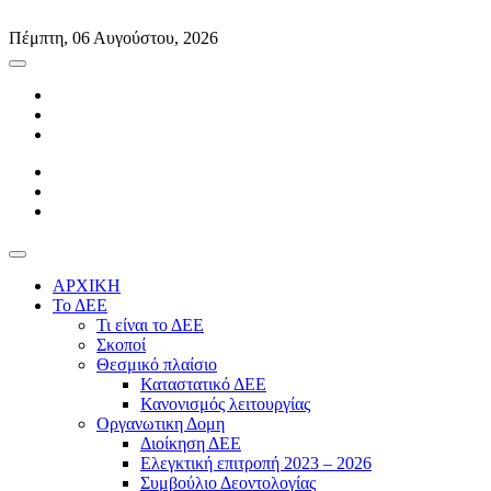
Skip
to
Πέμπτη, 06 Αυγούστου, 2026
content
ΑΡΧΙΚΗ
Το ΔΕΕ
Τι είναι το ΔΕΕ
Σκοποί
Θεσμικό πλαίσιο
Καταστατικό ΔΕΕ
Κανονισμός λειτουργίας
Οργανωτικη Δομη
Διοίκηση ΔΕΕ
Ελεγκτική επιτροπή 2023 – 2026
Συμβούλιο Δεοντολογίας