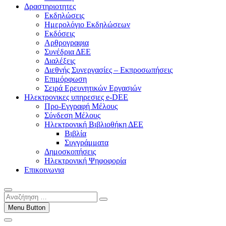
Δραστηριοτητες
Εκδηλώσεις
Ημερολόγιο Εκδηλώσεων
Εκδόσεις
Αρθρογραφια
Συνέδρια ΔΕΕ
Διαλέξεις
Διεθνής Συνεργασίες – Εκπροσωπήσεις
Επιμόρφωση
Σειρά Ερευνητικών Εργασιών
Ηλεκτρονικες υπηρεσιες e-DEE
Προ-Εγγραφή Μέλους
Σύνδεση Μέλους
Ηλεκτρονική Βιβλιοθήκη ΔΕΕ
Βιβλία
Συγγράμματα
Δημοσκοπήσεις
Ηλεκτρονική Ψηφοφορία
Επικοινωνια
Αναζήτηση
…
Menu Button