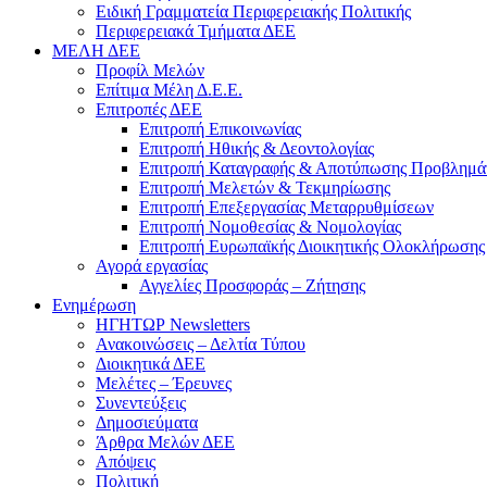
Ειδική Γραμματεία Περιφερειακής Πολιτικής
Περιφερειακά Τμήματα ΔΕΕ
ΜΕΛΗ ΔΕΕ
Προφίλ Μελών
Επίτιμα Mέλη Δ.Ε.Ε.
Επιτροπές ΔΕΕ
Επιτροπή Επικοινωνίας
Επιτροπή Ηθικής & Δεοντολογίας
Επιτροπή Καταγραφής & Αποτύπωσης Προβλημά
Επιτροπή Μελετών & Τεκμηρίωσης
Επιτροπή Επεξεργασίας Μεταρρυθμίσεων
Επιτροπή Νομοθεσίας & Νομολογίας
Επιτροπή Ευρωπαϊκής Διοικητικής Ολοκλήρωσης
Αγορά εργασίας
Αγγελίες Προσφοράς – Ζήτησης
Ενημέρωση
ΗΓΗΤΩΡ Newsletters
Ανακοινώσεις – Δελτία Τύπου
Διοικητικά ΔΕΕ
Μελέτες – Έρευνες
Συνεντεύξεις
Δημοσιεύματα
Άρθρα Μελών ΔΕΕ
Απόψεις
Πολιτική