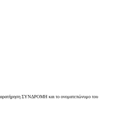
αι η παρατήρηση ΣΥΝΔΡΟΜΗ και το ονοματεπώνυμο του