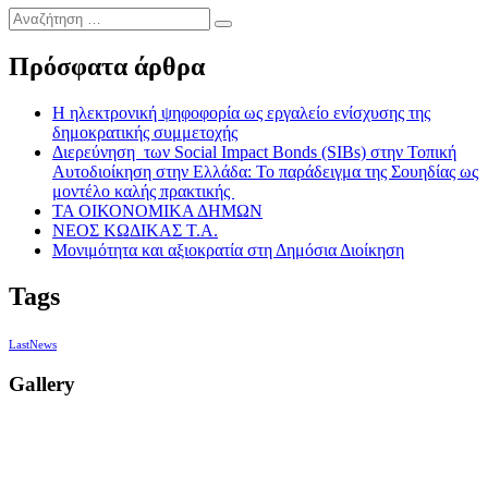
Αναζήτηση
…
Πρόσφατα άρθρα
Η ηλεκτρονική ψηφοφορία ως εργαλείο ενίσχυσης της
δημοκρατικής συμμετοχής
Διερεύνηση των Social Impact Bonds (SIBs) στην Τοπική
Αυτοδιοίκηση στην Ελλάδα: Το παράδειγμα της Σουηδίας ως
μοντέλο καλής πρακτικής
ΤΑ ΟΙΚΟΝΟΜΙΚΑ ΔΗΜΩΝ
ΝΕΟΣ ΚΩΔΙΚΑΣ Τ.Α.
Μονιμότητα και αξιοκρατία στη Δημόσια Διοίκηση
Tags
LastNews
Gallery