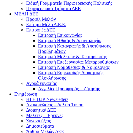
Ειδική Γραμματεία Περιφερειακής Πολιτικής
Περιφερειακά Τμήματα ΔΕΕ
ΜΕΛΗ ΔΕΕ
Προφίλ Μελών
Επίτιμα Mέλη Δ.Ε.Ε.
Επιτροπές ΔΕΕ
Επιτροπή Επικοινωνίας
Επιτροπή Ηθικής & Δεοντολογίας
Επιτροπή Καταγραφής & Αποτύπωσης
Προβλημάτων
Επιτροπή Μελετών & Τεκμηρίωσης
Επιτροπή Επεξεργασίας Μεταρρυθμίσεων
Επιτροπή Νομοθεσίας & Νομολογίας
Επιτροπή Ευρωπαϊκής Διοικητικής
Ολοκλήρωσης
Αγορά εργασίας
Αγγελίες Προσφοράς – Ζήτησης
Ενημέρωση
ΗΓΗΤΩΡ Newsletters
Ανακοινώσεις – Δελτία Τύπου
Διοικητικά ΔΕΕ
Μελέτες – Έρευνες
Συνεντεύξεις
Δημοσιεύματα
Άρθρα Μελών ΔΕΕ