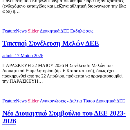
Πανεπιστημίου Αθηνών πραγματοποιήθηκε παρά τις αντιξοότητες
(ενδεχόμενο καταιγίδας και μείζονα αθλητική διοργάνωση την ίδια
ώρα) η…
FeatureNews
Slider
Διοικητικά ΔΕΕ
Εκδηλώσεις
Τακτική Συνέλευση Μελών ΔΕΕ
admin
17 Μαΐου 2026
ΠΑΡΑΣΚΕΥΗ 22 ΜΑΙΟΥ 2026 Η Συνέλευση Μελών του
Διοικητικού Επιμελητηρίου (άρ. 6 Καταστατικού), όπως έχει
προκηρυχθεί από τις 22 Απριλίου, πρόκειται να πραγματοποιηθεί
την ΠΑΡΑΣΚΕΥΗ…
FeatureNews
Slider
Ανακοινώσεις - Δελτία Τύπου
Διοικητικά ΔΕΕ
Νέο Διοικητικό Συμβούλιο του ΔΕΕ 2023-
2026