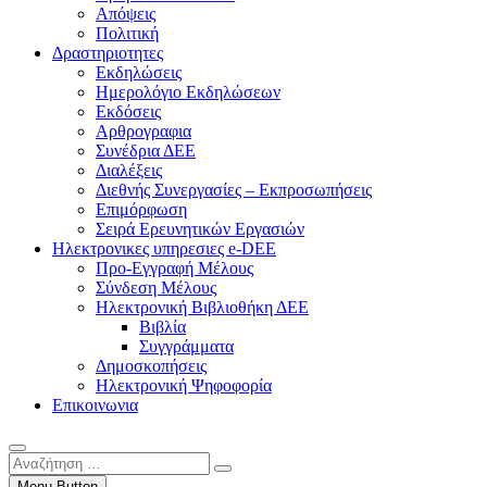
Απόψεις
Πολιτική
Δραστηριοτητες
Εκδηλώσεις
Ημερολόγιο Εκδηλώσεων
Εκδόσεις
Αρθρογραφια
Συνέδρια ΔΕΕ
Διαλέξεις
Διεθνής Συνεργασίες – Εκπροσωπήσεις
Επιμόρφωση
Σειρά Ερευνητικών Εργασιών
Ηλεκτρονικες υπηρεσιες e-DEE
Προ-Εγγραφή Μέλους
Σύνδεση Μέλους
Ηλεκτρονική Βιβλιοθήκη ΔΕΕ
Βιβλία
Συγγράμματα
Δημοσκοπήσεις
Ηλεκτρονική Ψηφοφορία
Επικοινωνια
Αναζήτηση
…
Menu Button