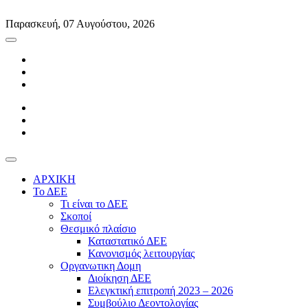
Skip
to
Παρασκευή, 07 Αυγούστου, 2026
content
ΑΡΧΙΚΗ
Το ΔΕΕ
Τι είναι το ΔΕΕ
Σκοποί
Θεσμικό πλαίσιο
Καταστατικό ΔΕΕ
Κανονισμός λειτουργίας
Οργανωτικη Δομη
Διοίκηση ΔΕΕ
Ελεγκτική επιτροπή 2023 – 2026
Συμβούλιο Δεοντολογίας