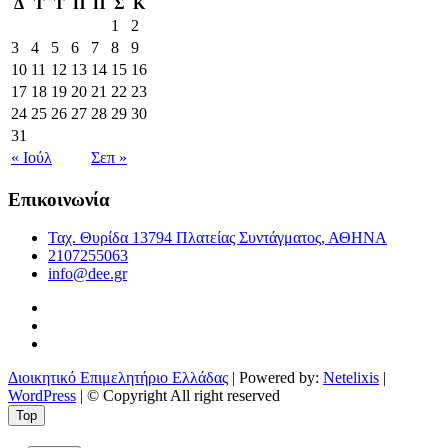
Δ
Τ
Τ
Π
Π
Σ
Κ
1
2
3
4
5
6
7
8
9
10
11
12
13
14
15
16
17
18
19
20
21
22
23
24
25
26
27
28
29
30
31
« Ιούλ
Σεπ »
Επικοινωνία
Ταχ. Θυρίδα 13794 Πλατείας Συντάγματος, ΑΘΗΝΑ
2107255063
info@dee.gr
Διοικητικό Επιμελητήριο Ελλάδας
| Powered by:
Netelixis
|
WordPress
| © Copyright All right reserved
Top