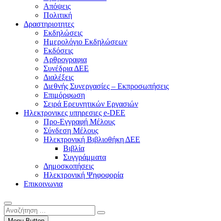
Απόψεις
Πολιτική
Δραστηριοτητες
Εκδηλώσεις
Ημερολόγιο Εκδηλώσεων
Εκδόσεις
Αρθρογραφια
Συνέδρια ΔΕΕ
Διαλέξεις
Διεθνής Συνεργασίες – Εκπροσωπήσεις
Επιμόρφωση
Σειρά Ερευνητικών Εργασιών
Ηλεκτρονικες υπηρεσιες e-DEE
Προ-Εγγραφή Μέλους
Σύνδεση Μέλους
Ηλεκτρονική Βιβλιοθήκη ΔΕΕ
Βιβλία
Συγγράμματα
Δημοσκοπήσεις
Ηλεκτρονική Ψηφοφορία
Επικοινωνια
Αναζήτηση
…
Menu Button