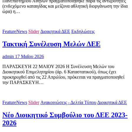
Πανεπιστημίου Αθηνών πραγματοποιήθηκε παρά τις αντιξοότητες
(ενδεχόμενο καταιγίδας και μείζονα αθλητική διοργάνωση την ίδια
ώρα) η…
FeatureNews
Slider
Διοικητικά ΔΕΕ
Εκδηλώσεις
Τακτική Συνέλευση Μελών ΔΕΕ
admin
17 Μαΐου 2026
ΠΑΡΑΣΚΕΥΗ 22 ΜΑΙΟΥ 2026 Η Συνέλευση Μελών του
Διοικητικού Επιμελητηρίου (άρ. 6 Καταστατικού), όπως έχει
προκηρυχθεί από τις 22 Απριλίου, πρόκειται να πραγματοποιηθεί
την ΠΑΡΑΣΚΕΥΗ…
FeatureNews
Slider
Ανακοινώσεις - Δελτία Τύπου
Διοικητικά ΔΕΕ
Νέο Διοικητικό Συμβούλιο του ΔΕΕ 2023-
2026