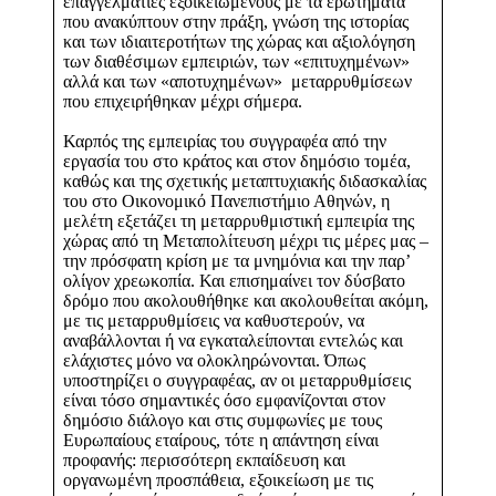
επαγγελματίες εξοικειωμένους με τα ερωτήματα
που ανακύπτουν στην πράξη, γνώση της ιστορίας
και των ιδιαιτεροτήτων της χώρας και αξιολόγηση
των διαθέσιμων εμπειριών, των «επιτυχημένων»
αλλά και των «αποτυχημένων» μεταρρυθμίσεων
που επιχειρήθηκαν μέχρι σήμερα.
Καρπός της εμπειρίας του συγγραφέα από την
εργασία του στο κράτος και στον δημόσιο τομέα,
καθώς και της σχετικής μεταπτυχιακής διδασκαλίας
του στο Οικονομικό Πανεπιστήμιο Αθηνών, η
μελέτη εξετάζει τη μεταρρυθμιστική εμπειρία της
χώρας από τη Μεταπολίτευση μέχρι τις μέρες μας –
την πρόσφατη κρίση με τα μνημόνια και την παρ’
ολίγον χρεωκοπία. Και επισημαίνει τον δύσβατο
δρόμο που ακολουθήθηκε και ακολουθείται ακόμη,
με τις μεταρρυθμίσεις να καθυστερούν, να
αναβάλλονται ή να εγκαταλείπονται εντελώς και
ελάχιστες μόνο να ολοκληρώνονται. Όπως
υποστηρίζει ο συγγραφέας, αν οι μεταρρυθμίσεις
είναι τόσο σημαντικές όσο εμφανίζονται στον
δημόσιο διάλογο και στις συμφωνίες με τους
Ευρωπαίους εταίρους, τότε η απάντηση είναι
προφανής: περισσότερη εκπαίδευση και
οργανωμένη προσπάθεια, εξοικείωση με τις