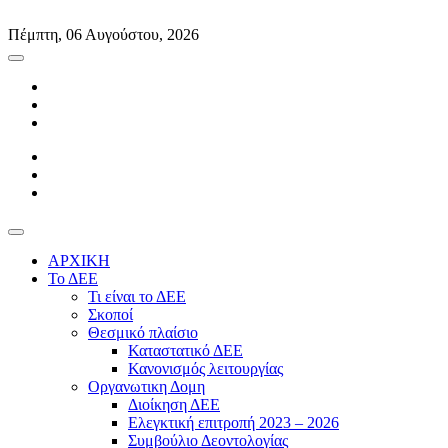
Skip
to
Πέμπτη, 06 Αυγούστου, 2026
content
ΑΡΧΙΚΗ
Το ΔΕΕ
Τι είναι το ΔΕΕ
Σκοποί
Θεσμικό πλαίσιο
Καταστατικό ΔΕΕ
Κανονισμός λειτουργίας
Οργανωτικη Δομη
Διοίκηση ΔΕΕ
Ελεγκτική επιτροπή 2023 – 2026
Συμβούλιο Δεοντολογίας