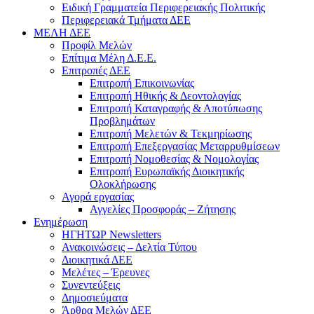
Ειδική Γραμματεία Περιφερειακής Πολιτικής
Περιφερειακά Τμήματα ΔΕΕ
ΜΕΛΗ ΔΕΕ
Προφίλ Μελών
Επίτιμα Mέλη Δ.Ε.Ε.
Επιτροπές ΔΕΕ
Επιτροπή Επικοινωνίας
Επιτροπή Ηθικής & Δεοντολογίας
Επιτροπή Καταγραφής & Αποτύπωσης
Προβλημάτων
Επιτροπή Μελετών & Τεκμηρίωσης
Επιτροπή Επεξεργασίας Μεταρρυθμίσεων
Επιτροπή Νομοθεσίας & Νομολογίας
Επιτροπή Ευρωπαϊκής Διοικητικής
Ολοκλήρωσης
Αγορά εργασίας
Αγγελίες Προσφοράς – Ζήτησης
Ενημέρωση
ΗΓΗΤΩΡ Newsletters
Ανακοινώσεις – Δελτία Τύπου
Διοικητικά ΔΕΕ
Μελέτες – Έρευνες
Συνεντεύξεις
Δημοσιεύματα
Άρθρα Μελών ΔΕΕ