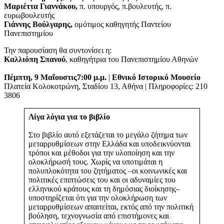
Μαριέττα Γιαννάκου,
π. υπουργός, π.βουλευτής, π.
ευρωβουλευτής
Γιάννης Βούλγαρης,
ομότιμος καθηγητής Παντείου
Πανεπιστημίου
Την παρουσίαση θα συντονίσει η:
Καλλιόπη Σπανού
, καθηγήτρια του Πανεπιστημίου Αθηνών
Πέμπτη, 9 Μαΐου
στις
7:00 μ.μ.
|
Εθνικό Ιστορικό Μουσείο
Πλατεία Κολοκοτρώνη, Σταδίου 13, Αθήνα | Πληροφορίες: 210
3806
Λίγα λόγια για το βιβλίο
Στο βιβλίο αυτό εξετάζεται το μεγάλο ζήτημα των
μεταρρυθμίσεων στην Ελλάδα και υποδεικνύονται
τρόποι και μέθοδοι για την υλοποίηση και την
ολοκλήρωσή τους. Χωρίς να υποτιμάται η
πολυπλοκότητα του ζητήματος –οι κοινωνικές και
πολιτικές επιπτώσεις του και οι αδυναμίες του
ελληνικού κράτους και τη δημόσιας διοίκησης–
υποστηρίζεται ότι για την ολοκλήρωση των
μεταρρυθμίσεων απαιτείται, εκτός από την πολιτική
βούληση, τεχνογνωσία από επιστήμονες και