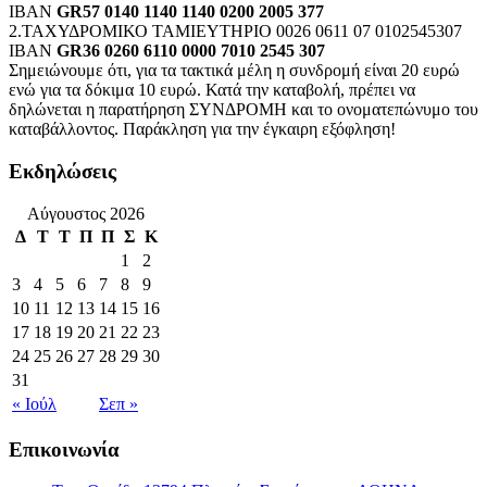
IBAN
GR57 0140 1140 1140 0200 2005 377
2.ΤΑΧΥΔΡΟΜΙΚΟ ΤΑΜΙΕΥΤΗΡΙΟ 0026 0611 07 0102545307
IBAN
GR36 0260 6110 0000 7010 2545 307
Σημειώνουμε ότι, για τα τακτικά μέλη η συνδρομή είναι 20 ευρώ
ενώ για τα δόκιμα 10 ευρώ. Κατά την καταβολή, πρέπει να
δηλώνεται η παρατήρηση ΣΥΝΔΡΟΜΗ και το ονοματεπώνυμο του
καταβάλλοντος. Παράκληση για την έγκαιρη εξόφληση!
Εκδηλώσεις
Αύγουστος 2026
Δ
Τ
Τ
Π
Π
Σ
Κ
1
2
3
4
5
6
7
8
9
10
11
12
13
14
15
16
17
18
19
20
21
22
23
24
25
26
27
28
29
30
31
« Ιούλ
Σεπ »
Επικοινωνία