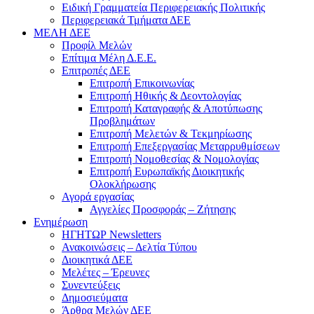
Ειδική Γραμματεία Περιφερειακής Πολιτικής
Περιφερειακά Τμήματα ΔΕΕ
ΜΕΛΗ ΔΕΕ
Προφίλ Μελών
Επίτιμα Mέλη Δ.Ε.Ε.
Επιτροπές ΔΕΕ
Επιτροπή Επικοινωνίας
Επιτροπή Ηθικής & Δεοντολογίας
Επιτροπή Καταγραφής & Αποτύπωσης
Προβλημάτων
Επιτροπή Μελετών & Τεκμηρίωσης
Επιτροπή Επεξεργασίας Μεταρρυθμίσεων
Επιτροπή Νομοθεσίας & Νομολογίας
Επιτροπή Ευρωπαϊκής Διοικητικής
Ολοκλήρωσης
Αγορά εργασίας
Αγγελίες Προσφοράς – Ζήτησης
Ενημέρωση
ΗΓΗΤΩΡ Newsletters
Ανακοινώσεις – Δελτία Τύπου
Διοικητικά ΔΕΕ
Μελέτες – Έρευνες
Συνεντεύξεις
Δημοσιεύματα
Άρθρα Μελών ΔΕΕ