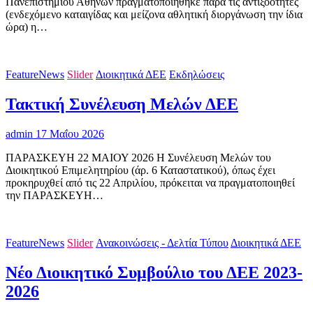
Πανεπιστημίου Αθηνών πραγματοποιήθηκε παρά τις αντιξοότητες
(ενδεχόμενο καταιγίδας και μείζονα αθλητική διοργάνωση την ίδια
ώρα) η…
FeatureNews
Slider
Διοικητικά ΔΕΕ
Εκδηλώσεις
Τακτική Συνέλευση Μελών ΔΕΕ
admin
17 Μαΐου 2026
ΠΑΡΑΣΚΕΥΗ 22 ΜΑΙΟΥ 2026 Η Συνέλευση Μελών του
Διοικητικού Επιμελητηρίου (άρ. 6 Καταστατικού), όπως έχει
προκηρυχθεί από τις 22 Απριλίου, πρόκειται να πραγματοποιηθεί
την ΠΑΡΑΣΚΕΥΗ…
FeatureNews
Slider
Ανακοινώσεις - Δελτία Τύπου
Διοικητικά ΔΕΕ
Νέο Διοικητικό Συμβούλιο του ΔΕΕ 2023-
2026