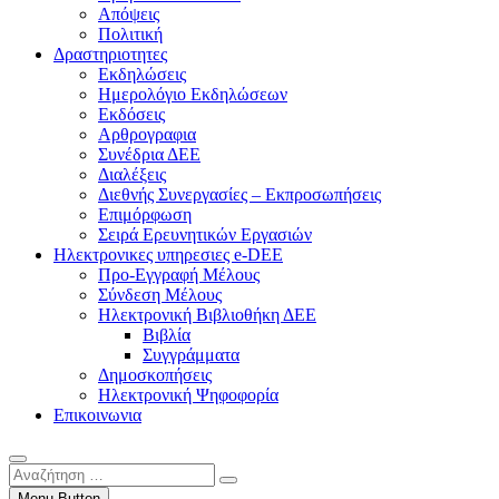
Απόψεις
Πολιτική
Δραστηριοτητες
Εκδηλώσεις
Ημερολόγιο Εκδηλώσεων
Εκδόσεις
Αρθρογραφια
Συνέδρια ΔΕΕ
Διαλέξεις
Διεθνής Συνεργασίες – Εκπροσωπήσεις
Επιμόρφωση
Σειρά Ερευνητικών Εργασιών
Ηλεκτρονικες υπηρεσιες e-DEE
Προ-Εγγραφή Μέλους
Σύνδεση Μέλους
Ηλεκτρονική Βιβλιοθήκη ΔΕΕ
Βιβλία
Συγγράμματα
Δημοσκοπήσεις
Ηλεκτρονική Ψηφοφορία
Επικοινωνια
Αναζήτηση
…
Menu Button