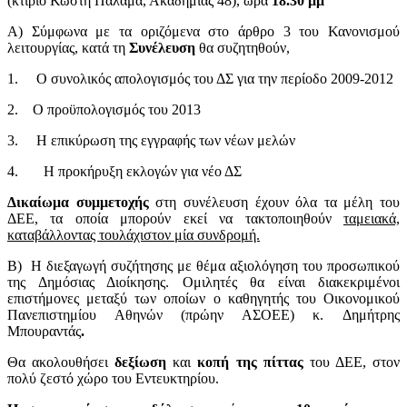
(κτίριο Κωστή Παλαμά, Ακαδημίας 48), ώρα
18.30 μμ
Α) Σύμφωνα με τα οριζόμενα στο άρθρο 3 του Κανονισμού
λειτουργίας, κατά τη
Συνέλευση
θα συζητηθούν,
1. Ο συνολικός απολογισμός του ΔΣ για την περίοδο 2009-2012
2. Ο προϋπολογισμός του 2013
3. Η επικύρωση της εγγραφής των νέων μελών
4. Η προκήρυξη εκλογών για νέο ΔΣ
Δικαίωμα συμμετοχής
στη συνέλευση έχουν όλα τα μέλη του
ΔΕΕ, τα οποία μπορούν εκεί να τακτοποιηθούν
ταμειακά,
καταβάλλοντας τουλάχιστον μία συνδρομή.
Β) Η διεξαγωγή συζήτησης με θέμα αξιολόγηση του προσωπικού
της Δημόσιας Διοίκησης. Ομιλητές θα είναι διακεκριμένοι
επιστήμονες μεταξύ των οποίων ο καθηγητής του Οικονομικού
Πανεπιστημίου Αθηνών (πρώην ΑΣΟΕΕ) κ. Δημήτρης
Μπουραντάς
.
Θα ακολουθήσει
δεξίωση
και
κοπή της πίττας
του ΔΕΕ, στον
πολύ ζεστό χώρο του Εντευκτηρίου.