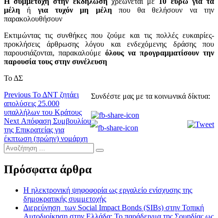
Η συμμετοχή στην εκδήλωση
χρεώνεται με
10 ευρώ για τα
μέλη
ή
για τυχόν μη μέλη
που θα θελήσουν να την
παρακολουθήσουν
Εκτιμώντας τις συνθήκες που ζούμε και τις πολλές ευκαιρίες-
προκλήσεις άρθρωσης λόγου και ενδεχόμενης δράσης που
παρουσιάζονται, παρακαλούμε
όλους να προγραμματίσουν την
παρουσία τους στην συνέλευση
Το ΔΣ
Πλοήγηση
Previous
Previous
Το ΔΝΤ ζητάει
Συνδέστε μας με τα κοινωνικά δίκτυα:
post:
απολύσεις 25.000
άρθρων
υπαλλήλων του Κράτους
Next
Next
Απόφαση Συμβουλίου
post:
της Επικρατείας για
έκπτωση (πρώην) νομάρχη
Αναζήτηση
…
Πρόσφατα άρθρα
Η ηλεκτρονική ψηφοφορία ως εργαλείο ενίσχυσης της
δημοκρατικής συμμετοχής
Διερεύνηση των Social Impact Bonds (SIBs) στην Τοπική
Αυτοδιοίκηση στην Ελλάδα: Το παράδειγμα της Σουηδίας ως