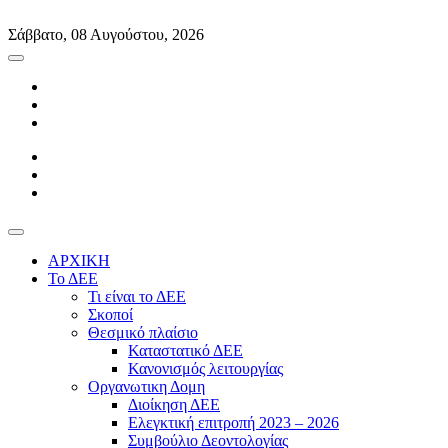
Skip
to
Σάββατο, 08 Αυγούστου, 2026
content
ΑΡΧΙΚΗ
Το ΔΕΕ
Τι είναι το ΔΕΕ
Σκοποί
Θεσμικό πλαίσιο
Καταστατικό ΔΕΕ
Κανονισμός λειτουργίας
Οργανωτικη Δομη
Διοίκηση ΔΕΕ
Ελεγκτική επιτροπή 2023 – 2026
Συμβούλιο Δεοντολογίας