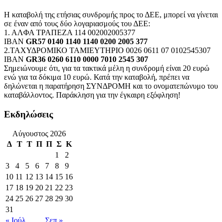
Η καταβολή της ετήσιας συνδρομής προς το ΔΕΕ, μπορεί να γίνεται
σε έναν από τους δύο λογαριασμούς του ΔΕΕ:
1. ΑΛΦΑ ΤΡΑΠΕΖΑ 114 002002005377
IBAN
GR57 0140 1140 1140 0200 2005 377
2.ΤΑΧΥΔΡΟΜΙΚΟ ΤΑΜΙΕΥΤΗΡΙΟ 0026 0611 07 0102545307
IBAN
GR36 0260 6110 0000 7010 2545 307
Σημειώνουμε ότι, για τα τακτικά μέλη η συνδρομή είναι 20 ευρώ
ενώ για τα δόκιμα 10 ευρώ. Κατά την καταβολή, πρέπει να
δηλώνεται η παρατήρηση ΣΥΝΔΡΟΜΗ και το ονοματεπώνυμο του
καταβάλλοντος. Παράκληση για την έγκαιρη εξόφληση!
Εκδηλώσεις
Αύγουστος 2026
Δ
Τ
Τ
Π
Π
Σ
Κ
1
2
3
4
5
6
7
8
9
10
11
12
13
14
15
16
17
18
19
20
21
22
23
24
25
26
27
28
29
30
31
« Ιούλ
Σεπ »