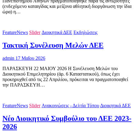
Πανεπιστημίου Αθηνών πραγματοποιήθηκε παρά τις αντιξοότητες
(ενδεχόμενο καταιγίδας και μείζονα αθλητική διοργάνωση την ίδια
ώρα) η…
FeatureNews
Slider
Διοικητικά ΔΕΕ
Εκδηλώσεις
Τακτική Συνέλευση Μελών ΔΕΕ
admin
17 Μαΐου 2026
ΠΑΡΑΣΚΕΥΗ 22 ΜΑΙΟΥ 2026 Η Συνέλευση Μελών του
Διοικητικού Επιμελητηρίου (άρ. 6 Καταστατικού), όπως έχει
προκηρυχθεί από τις 22 Απριλίου, πρόκειται να πραγματοποιηθεί
την ΠΑΡΑΣΚΕΥΗ…
FeatureNews
Slider
Ανακοινώσεις - Δελτία Τύπου
Διοικητικά ΔΕΕ
Νέο Διοικητικό Συμβούλιο του ΔΕΕ 2023-
2026