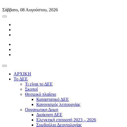
Skip
to
Σάββατο, 08 Αυγούστου, 2026
content
ΑΡΧΙΚΗ
Το ΔΕΕ
Τι είναι το ΔΕΕ
Σκοποί
Θεσμικό πλαίσιο
Καταστατικό ΔΕΕ
Κανονισμός λειτουργίας
Οργανωτικη Δομη
Διοίκηση ΔΕΕ
Ελεγκτική επιτροπή 2023 – 2026
Συμβούλιο Δεοντολογίας