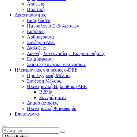
Απόψεις
Πολιτική
Δραστηριοτητες
Εκδηλώσεις
Ημερολόγιο Εκδηλώσεων
Εκδόσεις
Αρθρογραφια
Συνέδρια ΔΕΕ
Διαλέξεις
Διεθνής Συνεργασίες – Εκπροσωπήσεις
Επιμόρφωση
Σειρά Ερευνητικών Εργασιών
Ηλεκτρονικες υπηρεσιες e-DEE
Προ-Εγγραφή Μέλους
Σύνδεση Μέλους
Ηλεκτρονική Βιβλιοθήκη ΔΕΕ
Βιβλία
Συγγράμματα
Δημοσκοπήσεις
Ηλεκτρονική Ψηφοφορία
Επικοινωνια
Αναζήτηση
…
Menu Button