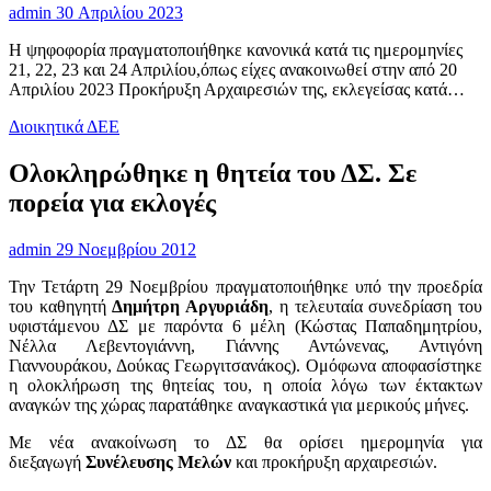
admin
30 Απριλίου 2023
Η ψηφοφορία πραγματοποιήθηκε κανονικά κατά τις ημερομηνίες
21, 22, 23 και 24 Απριλίου,όπως είχες ανακοινωθεί στην από 20
Απριλίου 2023 Προκήρυξη Αρχαιρεσιών της, εκλεγείσας κατά…
Διοικητικά ΔΕΕ
Ολοκληρώθηκε η θητεία του ΔΣ. Σε
πορεία για εκλογές
admin
29 Νοεμβρίου 2012
Την Τετάρτη 29 Νοεμβρίου πραγματοποιήθηκε υπό την προεδρία
του καθηγητή
Δημήτρη Αργυριάδη
, η τελευταία συνεδρίαση του
υφιστάμενου ΔΣ με παρόντα 6 μέλη (Κώστας Παπαδημητρίου,
Νέλλα Λεβεντογιάννη, Γιάννης Αντώνενας, Αντιγόνη
Γιαννουράκου, Δούκας Γεωργιτσανάκος). Ομόφωνα αποφασίστηκε
η ολοκλήρωση της θητείας του, η οποία λόγω των έκτακτων
αναγκών της χώρας παρατάθηκε αναγκαστικά για μερικούς μήνες.
Με νέα ανακοίνωση το ΔΣ θα ορίσει ημερομηνία για
διεξαγωγή
Συνέλευσης Μελών
και προκήρυξη αρχαιρεσιών.