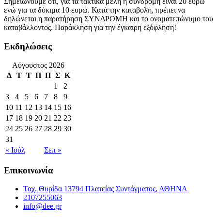
Σημειώνουμε ότι, για τα τακτικά μέλη η συνδρομή είναι 20 ευρώ
ενώ για τα δόκιμα 10 ευρώ. Κατά την καταβολή, πρέπει να
δηλώνεται η παρατήρηση ΣΥΝΔΡΟΜΗ και το ονοματεπώνυμο του
καταβάλλοντος. Παράκληση για την έγκαιρη εξόφληση!
Εκδηλώσεις
Αύγουστος 2026
Δ
Τ
Τ
Π
Π
Σ
Κ
1
2
3
4
5
6
7
8
9
10
11
12
13
14
15
16
17
18
19
20
21
22
23
24
25
26
27
28
29
30
31
« Ιούλ
Σεπ »
Επικοινωνία
Ταχ. Θυρίδα 13794 Πλατείας Συντάγματος, ΑΘΗΝΑ
2107255063
info@dee.gr