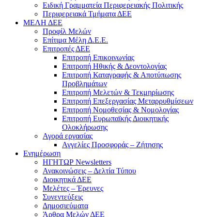
Ειδική Γραμματεία Περιφερειακής Πολιτικής
Περιφερειακά Τμήματα ΔΕΕ
ΜΕΛΗ ΔΕΕ
Προφίλ Μελών
Επίτιμα Mέλη Δ.Ε.Ε.
Επιτροπές ΔΕΕ
Επιτροπή Επικοινωνίας
Επιτροπή Ηθικής & Δεοντολογίας
Επιτροπή Καταγραφής & Αποτύπωσης
Προβλημάτων
Επιτροπή Μελετών & Τεκμηρίωσης
Επιτροπή Επεξεργασίας Μεταρρυθμίσεων
Επιτροπή Νομοθεσίας & Νομολογίας
Επιτροπή Ευρωπαϊκής Διοικητικής
Ολοκλήρωσης
Αγορά εργασίας
Αγγελίες Προσφοράς – Ζήτησης
Ενημέρωση
ΗΓΗΤΩΡ Newsletters
Ανακοινώσεις – Δελτία Τύπου
Διοικητικά ΔΕΕ
Μελέτες – Έρευνες
Συνεντεύξεις
Δημοσιεύματα
Άρθρα Μελών ΔΕΕ