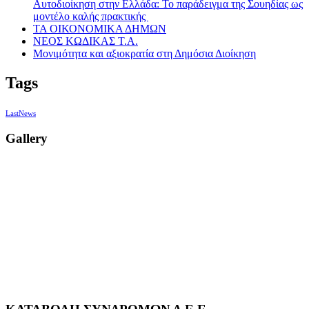
Αυτοδιοίκηση στην Ελλάδα: Το παράδειγμα της Σουηδίας ως
μοντέλο καλής πρακτικής
ΤΑ ΟΙΚΟΝΟΜΙΚΑ ΔΗΜΩΝ
ΝΕΟΣ ΚΩΔΙΚΑΣ Τ.Α.
Μονιμότητα και αξιοκρατία στη Δημόσια Διοίκηση
Tags
LastNews
Gallery