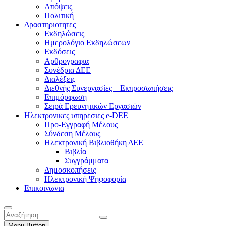
Απόψεις
Πολιτική
Δραστηριοτητες
Εκδηλώσεις
Ημερολόγιο Εκδηλώσεων
Εκδόσεις
Αρθρογραφια
Συνέδρια ΔΕΕ
Διαλέξεις
Διεθνής Συνεργασίες – Εκπροσωπήσεις
Επιμόρφωση
Σειρά Ερευνητικών Εργασιών
Ηλεκτρονικες υπηρεσιες e-DEE
Προ-Εγγραφή Μέλους
Σύνδεση Μέλους
Ηλεκτρονική Βιβλιοθήκη ΔΕΕ
Βιβλία
Συγγράμματα
Δημοσκοπήσεις
Ηλεκτρονική Ψηφοφορία
Επικοινωνια
Αναζήτηση
…
Menu Button