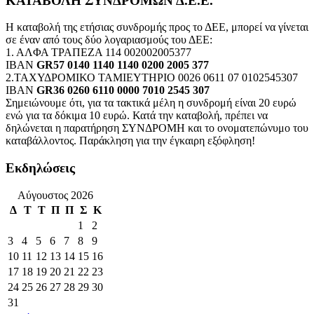
ΚΑΤΑΒΟΛΗ ΣΥΝΔΡΟΜΩΝ Δ.Ε.Ε.
Η καταβολή της ετήσιας συνδρομής προς το ΔΕΕ, μπορεί να γίνεται
σε έναν από τους δύο λογαριασμούς του ΔΕΕ:
1. ΑΛΦΑ ΤΡΑΠΕΖΑ 114 002002005377
IBAN
GR57 0140 1140 1140 0200 2005 377
2.ΤΑΧΥΔΡΟΜΙΚΟ ΤΑΜΙΕΥΤΗΡΙΟ 0026 0611 07 0102545307
IBAN
GR36 0260 6110 0000 7010 2545 307
Σημειώνουμε ότι, για τα τακτικά μέλη η συνδρομή είναι 20 ευρώ
ενώ για τα δόκιμα 10 ευρώ. Κατά την καταβολή, πρέπει να
δηλώνεται η παρατήρηση ΣΥΝΔΡΟΜΗ και το ονοματεπώνυμο του
καταβάλλοντος. Παράκληση για την έγκαιρη εξόφληση!
Εκδηλώσεις
Αύγουστος 2026
Δ
Τ
Τ
Π
Π
Σ
Κ
1
2
3
4
5
6
7
8
9
10
11
12
13
14
15
16
17
18
19
20
21
22
23
24
25
26
27
28
29
30
31