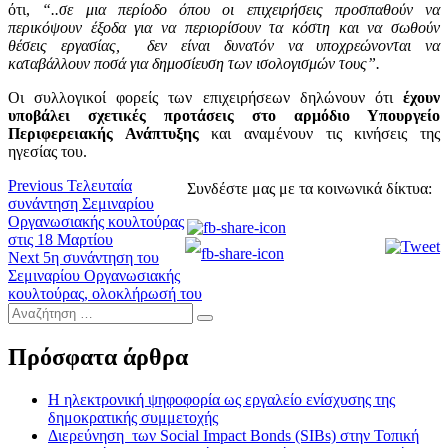
ότι,
“..σε μια περίοδο όπου οι επιχειρήσεις προσπαθούν να
περικόψουν έξοδα για να περιορίσουν τα κόστη και να σωθούν
θέσεις εργασίας, δεν είναι δυνατόν να υποχρεώνονται να
καταβάλλουν ποσά για δημοσίευση των ισολογισμών τους”.
Οι συλλογικοί φορείς των επιχειρήσεων δηλώνουν ότι
έχουν
υποβάλει σχετικές προτάσεις στο αρμόδιο Υπουργείο
Περιφερειακής Ανάπτυξης
και αναμένουν τις κινήσεις της
ηγεσίας του.
Πλοήγηση
Previous
Previous
Τελευταία
Συνδέστε μας με τα κοινωνικά δίκτυα:
post:
συνάντηση Σεμιναρίου
άρθρων
Οργανωσιακής κουλτούρας
στις 18 Μαρτίου
Next
Next
5η συνάντηση του
post:
Σεμιναρίου Οργανωσιακής
κουλτούρας, ολοκλήρωσή του
Αναζήτηση
…
Πρόσφατα άρθρα
Η ηλεκτρονική ψηφοφορία ως εργαλείο ενίσχυσης της
δημοκρατικής συμμετοχής
Διερεύνηση των Social Impact Bonds (SIBs) στην Τοπική