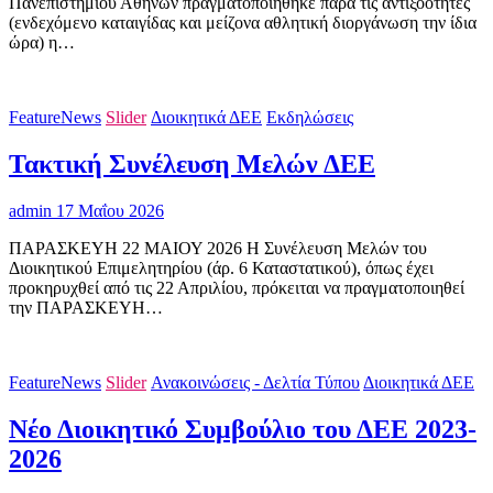
Πανεπιστημίου Αθηνών πραγματοποιήθηκε παρά τις αντιξοότητες
(ενδεχόμενο καταιγίδας και μείζονα αθλητική διοργάνωση την ίδια
ώρα) η…
FeatureNews
Slider
Διοικητικά ΔΕΕ
Εκδηλώσεις
Τακτική Συνέλευση Μελών ΔΕΕ
admin
17 Μαΐου 2026
ΠΑΡΑΣΚΕΥΗ 22 ΜΑΙΟΥ 2026 Η Συνέλευση Μελών του
Διοικητικού Επιμελητηρίου (άρ. 6 Καταστατικού), όπως έχει
προκηρυχθεί από τις 22 Απριλίου, πρόκειται να πραγματοποιηθεί
την ΠΑΡΑΣΚΕΥΗ…
FeatureNews
Slider
Ανακοινώσεις - Δελτία Τύπου
Διοικητικά ΔΕΕ
Νέο Διοικητικό Συμβούλιο του ΔΕΕ 2023-
2026