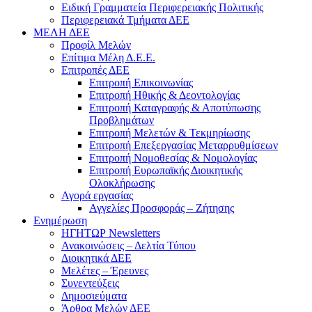
Ειδική Γραμματεία Περιφερειακής Πολιτικής
Περιφερειακά Τμήματα ΔΕΕ
ΜΕΛΗ ΔΕΕ
Προφίλ Μελών
Επίτιμα Mέλη Δ.Ε.Ε.
Επιτροπές ΔΕΕ
Επιτροπή Επικοινωνίας
Επιτροπή Ηθικής & Δεοντολογίας
Επιτροπή Καταγραφής & Αποτύπωσης
Προβλημάτων
Επιτροπή Μελετών & Τεκμηρίωσης
Επιτροπή Επεξεργασίας Μεταρρυθμίσεων
Επιτροπή Νομοθεσίας & Νομολογίας
Επιτροπή Ευρωπαϊκής Διοικητικής
Ολοκλήρωσης
Αγορά εργασίας
Αγγελίες Προσφοράς – Ζήτησης
Ενημέρωση
ΗΓΗΤΩΡ Newsletters
Ανακοινώσεις – Δελτία Τύπου
Διοικητικά ΔΕΕ
Μελέτες – Έρευνες
Συνεντεύξεις
Δημοσιεύματα
Άρθρα Μελών ΔΕΕ