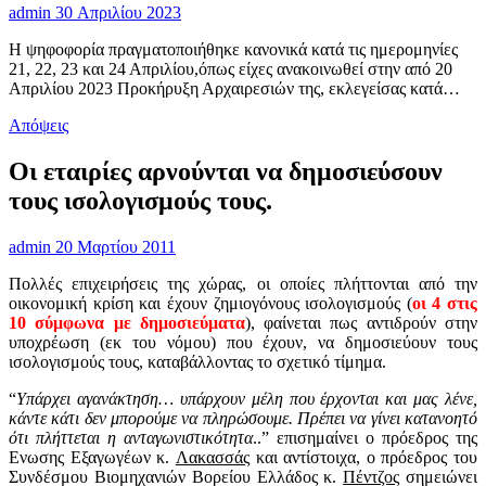
admin
30 Απριλίου 2023
Η ψηφοφορία πραγματοποιήθηκε κανονικά κατά τις ημερομηνίες
21, 22, 23 και 24 Απριλίου,όπως είχες ανακοινωθεί στην από 20
Απριλίου 2023 Προκήρυξη Αρχαιρεσιών της, εκλεγείσας κατά…
Απόψεις
Οι εταιρίες αρνούνται να δημοσιεύσουν
τους ισολογισμούς τους.
admin
20 Μαρτίου 2011
Πολλές επιχειρήσεις της χώρας, οι οποίες πλήττονται από την
οικονομική κρίση και έχουν ζημιογόνους ισολογισμούς (
οι 4 στις
10 σύμφωνα με δημοσιεύματα
), φαίνεται πως αντιδρούν στην
υποχρέωση (εκ του νόμου) που έχουν, να δημοσιεύουν τους
ισολογισμούς τους, καταβάλλοντας το σχετικό τίμημα.
“
Υπάρχει αγανάκτηση… υπάρχουν μέλη που έρχονται και μας λένε,
κάντε κάτι δεν μπορούμε να πληρώσουμε. Πρέπει να γίνει κατανοητό
ότι πλήττεται η ανταγωνιστικότητα
..” επισημαίνει ο πρόεδρος της
Ενωσης Εξαγωγέων κ.
Λακασσάς
και αντίστοιχα, ο πρόεδρος του
Συνδέσμου Βιομηχανιών Βορείου Ελλάδος κ.
Πέντζος
σημειώνει