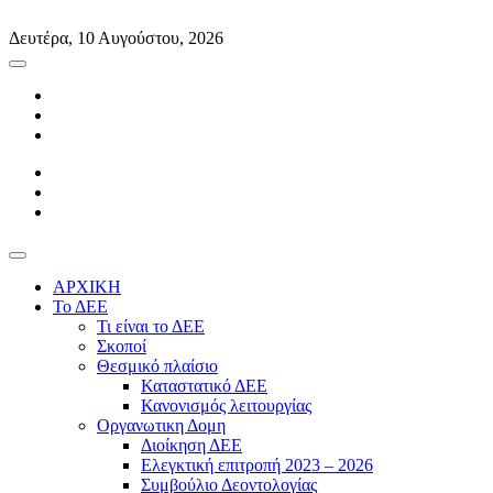
Skip
to
Δευτέρα, 10 Αυγούστου, 2026
content
ΑΡΧΙΚΗ
Το ΔΕΕ
Τι είναι το ΔΕΕ
Σκοποί
Θεσμικό πλαίσιο
Καταστατικό ΔΕΕ
Κανονισμός λειτουργίας
Οργανωτικη Δομη
Διοίκηση ΔΕΕ
Ελεγκτική επιτροπή 2023 – 2026
Συμβούλιο Δεοντολογίας