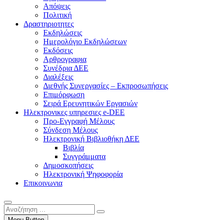
Απόψεις
Πολιτική
Δραστηριοτητες
Εκδηλώσεις
Ημερολόγιο Εκδηλώσεων
Εκδόσεις
Αρθρογραφια
Συνέδρια ΔΕΕ
Διαλέξεις
Διεθνής Συνεργασίες – Εκπροσωπήσεις
Επιμόρφωση
Σειρά Ερευνητικών Εργασιών
Ηλεκτρονικες υπηρεσιες e-DEE
Προ-Εγγραφή Μέλους
Σύνδεση Μέλους
Ηλεκτρονική Βιβλιοθήκη ΔΕΕ
Βιβλία
Συγγράμματα
Δημοσκοπήσεις
Ηλεκτρονική Ψηφοφορία
Επικοινωνια
Αναζήτηση
…
Menu Button