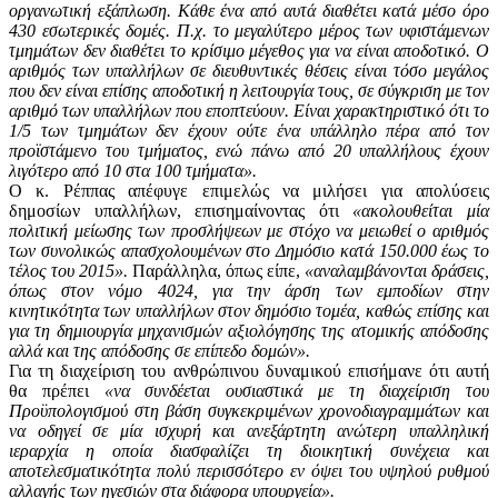
οργανωτική εξάπλωση. Κάθε ένα από αυτά διαθέτει κατά μέσο όρο
430 εσωτερικές δομές. Π.χ. το μεγαλύτερο μέρος των υφιστάμενων
τμημάτων δεν διαθέτει το κρίσιμο μέγεθος για να είναι αποδοτικό. Ο
αριθμός των υπαλλήλων σε διευθυντικές θέσεις είναι τόσο μεγάλος
που δεν είναι επίσης αποδοτική η λειτουργία τους, σε σύγκριση με τον
αριθμό των υπαλλήλων που εποπτεύουν. Είναι χαρακτηριστικό ότι το
1/5 των τμημάτων δεν έχουν ούτε ένα υπάλληλο πέρα από τον
προϊστάμενο του τμήματος, ενώ πάνω από 20 υπαλλήλους έχουν
λιγότερο από 10 στα 100 τμήματα».
Ο κ. Ρέππας απέφυγε επιμελώς να μιλήσει για απολύσεις
δημοσίων υπαλλήλων, επισημαίνοντας ότι
«ακολουθείται μία
πολιτική μείωσης των προσλήψεων με στόχο να μειωθεί ο αριθμός
των συνολικώς απασχολουμένων στο Δημόσιο κατά 150.000 έως το
τέλος του 2015».
Παράλληλα, όπως είπε,
«αναλαμβάνονται δράσεις,
όπως στον νόμο 4024, για την άρση των εμποδίων στην
κινητικότητα των υπαλλήλων στον δημόσιο τομέα, καθώς επίσης και
για τη δημιουργία μηχανισμών αξιολόγησης της ατομικής απόδοσης
αλλά και της απόδοσης σε επίπεδο δομών».
Για τη διαχείριση του ανθρώπινου δυναμικού επισήμανε ότι αυτή
θα πρέπει
«να συνδέεται ουσιαστικά με τη διαχείριση του
Προϋπολογισμού στη βάση συγκεκριμένων χρονοδιαγραμμάτων και
να οδηγεί σε μία ισχυρή και ανεξάρτητη ανώτερη υπαλληλική
ιεραρχία η οποία διασφαλίζει τη διοικητική συνέχεια και
αποτελεσματικότητα πολύ περισσότερο εν όψει του υψηλού ρυθμού
αλλαγής των ηγεσιών στα διάφορα υπουργεία».