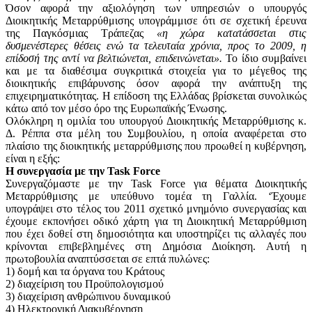
Όσον αφορά την αξιολόγηση των υπηρεσιών ο υπουργός
Διοικητικής Μεταρρύθμισης υπογράμμισε ότι σε σχετική έρευνα
της Παγκόσμιας Τράπεζας
«η χώρα κατατάσσεται στις
δυσμενέστερες θέσεις ενώ τα τελευταία χρόνια, προς το 2009, η
επίδοσή της αντί να βελτιώνεται, επιδεινώνεται».
Το ίδιο συμβαίνει
και με τα διαθέσιμα συγκριτικά στοιχεία για το μέγεθος της
διοικητικής επιβάρυνσης όσον αφορά την ανάπτυξη της
επιχειρηματικότητας. Η επίδοση της Ελλάδας βρίσκεται συνολικώς
κάτω από τον μέσο όρο της Ευρωπαϊκής Ένωσης.
Ολόκληρη η ομιλία του υπουργού Διοικητικής Μεταρρύθμισης κ.
Δ. Ρέππα στα μέλη του Συμβουλίου, η οποία αναφέρεται στο
πλαίσιο της διοικητικής μεταρρύθμισης που προωθεί η κυβέρνηση,
είναι η εξής:
Η συνεργασία με την Task Force
Συνεργαζόμαστε με την Task Force για θέματα Διοικητικής
Μεταρρύθμισης με υπεύθυνο τομέα τη Γαλλία. ‘Έχουμε
υπογράψει στο τέλος του 2011 σχετικό μνημόνιο συνεργασίας και
έχουμε εκπονήσει οδικό χάρτη για τη Διοικητική Μεταρρύθμιση
που έχει δοθεί στη δημοσιότητα και υποστηρίζει τις αλλαγές που
κρίνονται επιβεβλημένες στη Δημόσια Διοίκηση. Αυτή η
πρωτοβουλία αναπτύσσεται σε επτά πυλώνες:
1) δομή και τα όργανα του Κράτους
2) διαχείριση του Προϋπολογισμού
3) διαχείριση ανθρώπινου δυναμικού
4) Ηλεκτρονική Διακυβέρνηση