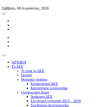
Skip
to
Σάββατο, 08 Αυγούστου, 2026
content
ΑΡΧΙΚΗ
Το ΔΕΕ
Τι είναι το ΔΕΕ
Σκοποί
Θεσμικό πλαίσιο
Καταστατικό ΔΕΕ
Κανονισμός λειτουργίας
Οργανωτικη Δομη
Διοίκηση ΔΕΕ
Ελεγκτική επιτροπή 2023 – 2026
Συμβούλιο Δεοντολογίας