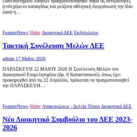
Πανεπιστημίου Αθηνών πραγματοποιήθηκε παρά τις αντιξοότητες
(ενδεχόμενο καταιγίδας και μείζονα αθλητική διοργάνωση την ίδια
ώρα) η…
FeatureNews
Slider
Διοικητικά ΔΕΕ
Εκδηλώσεις
Τακτική Συνέλευση Μελών ΔΕΕ
admin
17 Μαΐου 2026
ΠΑΡΑΣΚΕΥΗ 22 ΜΑΙΟΥ 2026 Η Συνέλευση Μελών του
Διοικητικού Επιμελητηρίου (άρ. 6 Καταστατικού), όπως έχει
προκηρυχθεί από τις 22 Απριλίου, πρόκειται να πραγματοποιηθεί
την ΠΑΡΑΣΚΕΥΗ…
FeatureNews
Slider
Ανακοινώσεις - Δελτία Τύπου
Διοικητικά ΔΕΕ
Νέο Διοικητικό Συμβούλιο του ΔΕΕ 2023-
2026