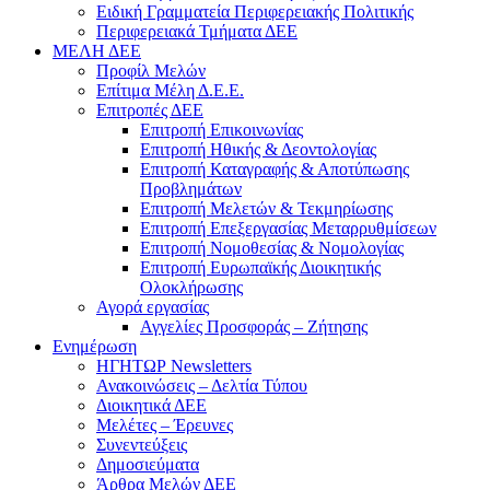
Ειδική Γραμματεία Περιφερειακής Πολιτικής
Περιφερειακά Τμήματα ΔΕΕ
ΜΕΛΗ ΔΕΕ
Προφίλ Μελών
Επίτιμα Mέλη Δ.Ε.Ε.
Επιτροπές ΔΕΕ
Επιτροπή Επικοινωνίας
Επιτροπή Ηθικής & Δεοντολογίας
Επιτροπή Καταγραφής & Αποτύπωσης
Προβλημάτων
Επιτροπή Μελετών & Τεκμηρίωσης
Επιτροπή Επεξεργασίας Μεταρρυθμίσεων
Επιτροπή Νομοθεσίας & Νομολογίας
Επιτροπή Ευρωπαϊκής Διοικητικής
Ολοκλήρωσης
Αγορά εργασίας
Αγγελίες Προσφοράς – Ζήτησης
Ενημέρωση
ΗΓΗΤΩΡ Newsletters
Ανακοινώσεις – Δελτία Τύπου
Διοικητικά ΔΕΕ
Μελέτες – Έρευνες
Συνεντεύξεις
Δημοσιεύματα
Άρθρα Μελών ΔΕΕ