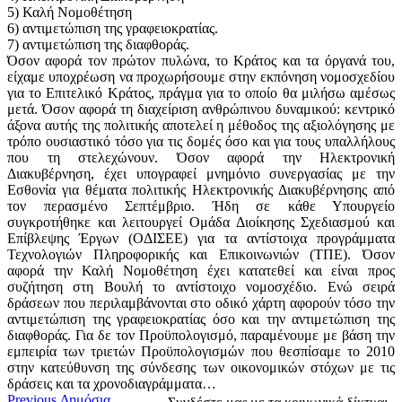
5) Καλή Νομοθέτηση
6) αντιμετώπιση της γραφειοκρατίας.
7) αντιμετώπιση της διαφθοράς.
Όσον αφορά τον πρώτον πυλώνα, το Κράτος και τα όργανά του,
είχαμε υποχρέωση να προχωρήσουμε στην εκπόνηση νομοσχεδίου
για το Επιτελικό Κράτος, πράγμα για το οποίο θα μιλήσω αμέσως
μετά. Όσον αφορά τη διαχείριση ανθρώπινου δυναμικού: κεντρικό
άξονα αυτής της πολιτικής αποτελεί η μέθοδος της αξιολόγησης με
τρόπο ουσιαστικό τόσο για τις δομές όσο και για τους υπαλλήλους
που τη στελεχώνουν. Όσον αφορά την Ηλεκτρονική
Διακυβέρνηση, έχει υπογραφεί μνημόνιο συνεργασίας με την
Εσθονία για θέματα πολιτικής Ηλεκτρονικής Διακυβέρνησης από
τον περασμένο Σεπτέμβριο. Ήδη σε κάθε Υπουργείο
συγκροτήθηκε και λειτουργεί Ομάδα Διοίκησης Σχεδιασμού και
Επίβλεψης Έργων (ΟΔΙΣΕΕ) για τα αντίστοιχα προγράμματα
Τεχνολογιών Πληροφορικής και Επικοινωνιών (ΤΠΕ). Όσον
αφορά την Καλή Νομοθέτηση έχει κατατεθεί και είναι προς
συζήτηση στη Βουλή το αντίστοιχο νομοσχέδιο. Ενώ σειρά
δράσεων που περιλαμβάνονται στο οδικό χάρτη αφορούν τόσο την
αντιμετώπιση της γραφειοκρατίας όσο και την αντιμετώπιση της
διαφθοράς. Για δε τον Προϋπολογισμό, παραμένουμε με βάση την
εμπειρία των τριετών Προϋπολογισμών που θεσπίσαμε το 2010
στην κατεύθυνση της σύνδεσης των οικονομικών στόχων με τις
δράσεις και τα χρονοδιαγράμματα…
Previous
Previous
Δημόσια