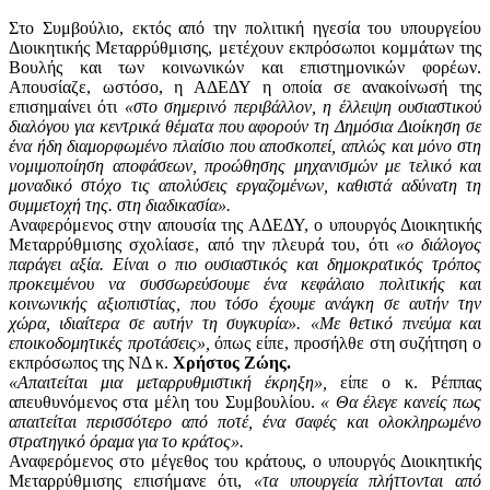
Στο Συμβούλιο, εκτός από την πολιτική ηγεσία του υπουργείου
Διοικητικής Μεταρρύθμισης, μετέχουν εκπρόσωποι κομμάτων της
Βουλής και των κοινωνικών και επιστημονικών φορέων.
Απουσίαζε, ωστόσο, η ΑΔΕΔΥ η οποία σε ανακοίνωσή της
επισημαίνει ότι
«στο σημερινό περιβάλλον, η έλλειψη ουσιαστικού
διαλόγου για κεντρικά θέματα που αφορούν τη Δημόσια Διοίκηση σε
ένα ήδη διαμορφωμένο πλαίσιο που αποσκοπεί, απλώς και μόνο στη
νομιμοποίηση αποφάσεων, προώθησης μηχανισμών με τελικό και
μοναδικό στόχο τις απολύσεις εργαζομένων, καθιστά αδύνατη τη
συμμετοχή της. στη διαδικασία».
Αναφερόμενος στην απουσία της ΑΔΕΔΥ, ο υπουργός Διοικητικής
Μεταρρύθμισης σχολίασε, από την πλευρά του, ότι
«ο διάλογος
παράγει αξία. Είναι ο πιο ουσιαστικός και δημοκρατικός τρόπος
προκειμένου να συσσωρεύσουμε ένα κεφάλαιο πολιτικής και
κοινωνικής αξιοπιστίας, που τόσο έχουμε ανάγκη σε αυτήν την
χώρα, ιδιαίτερα σε αυτήν τη συγκυρία». «Με θετικό πνεύμα και
εποικοδομητικές προτάσεις»,
όπως είπε, προσήλθε στη συζήτηση ο
εκπρόσωπος της ΝΔ κ.
Χρήστος Ζώης.
«Απαιτείται μια μεταρρυθμιστική έκρηξη»,
είπε ο κ. Ρέππας
απευθυνόμενος στα μέλη του Συμβουλίου.
« Θα έλεγε κανείς πως
απαιτείται περισσότερο από ποτέ, ένα σαφές και ολοκληρωμένο
στρατηγικό όραμα για το κράτος».
Αναφερόμενος στο μέγεθος του κράτους, ο υπουργός Διοικητικής
Μεταρρύθμισης επισήμανε ότι,
«τα υπουργεία πλήττονται από