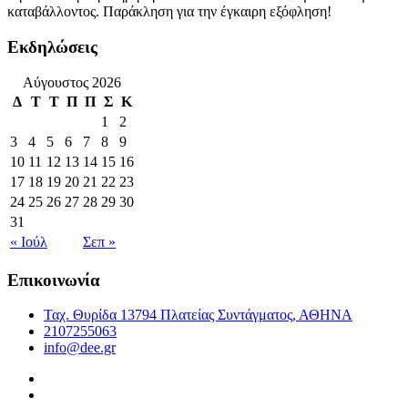
καταβάλλοντος. Παράκληση για την έγκαιρη εξόφληση!
Εκδηλώσεις
Αύγουστος 2026
Δ
Τ
Τ
Π
Π
Σ
Κ
1
2
3
4
5
6
7
8
9
10
11
12
13
14
15
16
17
18
19
20
21
22
23
24
25
26
27
28
29
30
31
« Ιούλ
Σεπ »
Επικοινωνία
Ταχ. Θυρίδα 13794 Πλατείας Συντάγματος, ΑΘΗΝΑ
2107255063
info@dee.gr