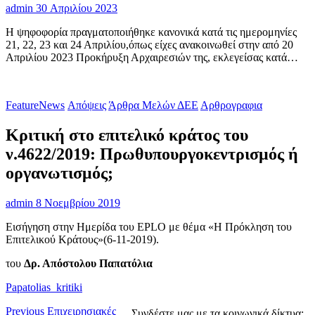
admin
30 Απριλίου 2023
Η ψηφοφορία πραγματοποιήθηκε κανονικά κατά τις ημερομηνίες
21, 22, 23 και 24 Απριλίου,όπως είχες ανακοινωθεί στην από 20
Απριλίου 2023 Προκήρυξη Αρχαιρεσιών της, εκλεγείσας κατά…
FeatureNews
Απόψεις
Άρθρα Μελών ΔΕΕ
Αρθρογραφια
Κριτική στο επιτελικό κράτος του
ν.4622/2019: Πρωθυπουργοκεντρισμός ή
οργανωτισμός;
admin
8 Νοεμβρίου 2019
Εισήγηση στην Ημερίδα του EPLO με θέμα «Η Πρόκληση του
Επιτελικού Κράτους»(6-11-2019).
του
Δρ. Απόστολου Παπατόλια
Papatolias_kritiki
Πλοήγηση
Previous
Previous
Επιχειρησιακές
Συνδέστε μας με τα κοινωνικά δίκτυα: