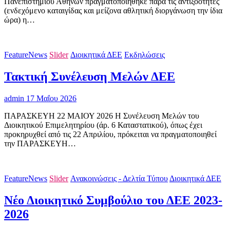
Πανεπιστημίου Αθηνών πραγματοποιήθηκε παρά τις αντιξοότητες
(ενδεχόμενο καταιγίδας και μείζονα αθλητική διοργάνωση την ίδια
ώρα) η…
FeatureNews
Slider
Διοικητικά ΔΕΕ
Εκδηλώσεις
Τακτική Συνέλευση Μελών ΔΕΕ
admin
17 Μαΐου 2026
ΠΑΡΑΣΚΕΥΗ 22 ΜΑΙΟΥ 2026 Η Συνέλευση Μελών του
Διοικητικού Επιμελητηρίου (άρ. 6 Καταστατικού), όπως έχει
προκηρυχθεί από τις 22 Απριλίου, πρόκειται να πραγματοποιηθεί
την ΠΑΡΑΣΚΕΥΗ…
FeatureNews
Slider
Ανακοινώσεις - Δελτία Τύπου
Διοικητικά ΔΕΕ
Νέο Διοικητικό Συμβούλιο του ΔΕΕ 2023-
2026