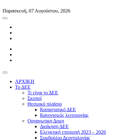
Skip
to
Παρασκευή, 07 Αυγούστου, 2026
content
ΑΡΧΙΚΗ
Το ΔΕΕ
Τι είναι το ΔΕΕ
Σκοποί
Θεσμικό πλαίσιο
Καταστατικό ΔΕΕ
Κανονισμός λειτουργίας
Οργανωτικη Δομη
Διοίκηση ΔΕΕ
Ελεγκτική επιτροπή 2023 – 2026
Συμβούλιο Δεοντολογίας