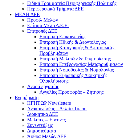
Ειδική Γραμματεία Περιφερειακής Πολιτικής
Περιφερειακά Τμήματα ΔΕΕ
ΜΕΛΗ ΔΕΕ
Προφίλ Μελών
Επίτιμα Mέλη Δ.Ε.Ε.
Επιτροπές ΔΕΕ
Επιτροπή Επικοινωνίας
Επιτροπή Ηθικής & Δεοντολογίας
Επιτροπή Καταγραφής & Αποτύπωσης
Προβλημάτων
Επιτροπή Μελετών & Τεκμηρίωσης
Επιτροπή Επεξεργασίας Μεταρρυθμίσεων
Επιτροπή Νομοθεσίας & Νομολογίας
Επιτροπή Ευρωπαϊκής Διοικητικής
Ολοκλήρωσης
Αγορά εργασίας
Αγγελίες Προσφοράς – Ζήτησης
Ενημέρωση
ΗΓΗΤΩΡ Newsletters
Ανακοινώσεις – Δελτία Τύπου
Διοικητικά ΔΕΕ
Μελέτες – Έρευνες
Συνεντεύξεις
Δημοσιεύματα
Άρθρα Μελών ΔΕΕ