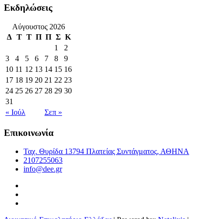
Εκδηλώσεις
Αύγουστος 2026
Δ
Τ
Τ
Π
Π
Σ
Κ
1
2
3
4
5
6
7
8
9
10
11
12
13
14
15
16
17
18
19
20
21
22
23
24
25
26
27
28
29
30
31
« Ιούλ
Σεπ »
Επικοινωνία
Ταχ. Θυρίδα 13794 Πλατείας Συντάγματος, ΑΘΗΝΑ
2107255063
info@dee.gr