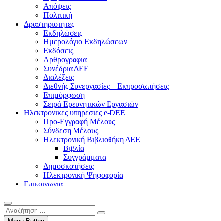
Απόψεις
Πολιτική
Δραστηριοτητες
Εκδηλώσεις
Ημερολόγιο Εκδηλώσεων
Εκδόσεις
Αρθρογραφια
Συνέδρια ΔΕΕ
Διαλέξεις
Διεθνής Συνεργασίες – Εκπροσωπήσεις
Επιμόρφωση
Σειρά Ερευνητικών Εργασιών
Ηλεκτρονικες υπηρεσιες e-DEE
Προ-Εγγραφή Μέλους
Σύνδεση Μέλους
Ηλεκτρονική Βιβλιοθήκη ΔΕΕ
Βιβλία
Συγγράμματα
Δημοσκοπήσεις
Ηλεκτρονική Ψηφοφορία
Επικοινωνια
Αναζήτηση
…
Menu Button