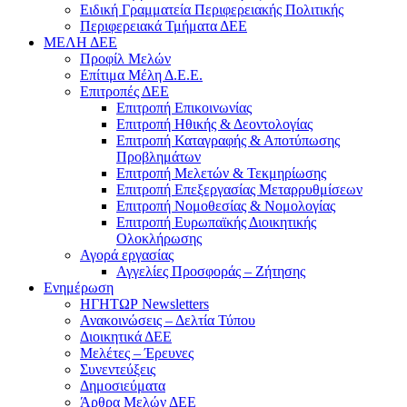
Ειδική Γραμματεία Περιφερειακής Πολιτικής
Περιφερειακά Τμήματα ΔΕΕ
ΜΕΛΗ ΔΕΕ
Προφίλ Μελών
Επίτιμα Mέλη Δ.Ε.Ε.
Επιτροπές ΔΕΕ
Επιτροπή Επικοινωνίας
Επιτροπή Ηθικής & Δεοντολογίας
Επιτροπή Καταγραφής & Αποτύπωσης
Προβλημάτων
Επιτροπή Μελετών & Τεκμηρίωσης
Επιτροπή Επεξεργασίας Μεταρρυθμίσεων
Επιτροπή Νομοθεσίας & Νομολογίας
Επιτροπή Ευρωπαϊκής Διοικητικής
Ολοκλήρωσης
Αγορά εργασίας
Αγγελίες Προσφοράς – Ζήτησης
Ενημέρωση
ΗΓΗΤΩΡ Newsletters
Ανακοινώσεις – Δελτία Τύπου
Διοικητικά ΔΕΕ
Μελέτες – Έρευνες
Συνεντεύξεις
Δημοσιεύματα
Άρθρα Μελών ΔΕΕ