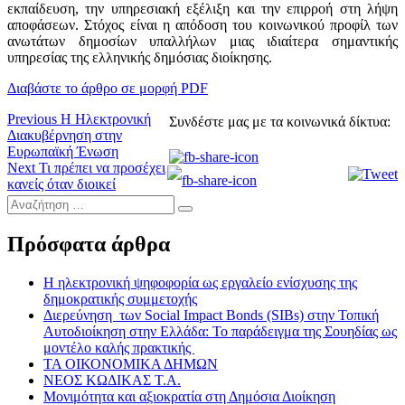
εκπαίδευση, την υπηρεσιακή εξέλιξη και την επιρροή στη λήψη
αποφάσεων. Στόχος είναι η απόδοση του κοινωνικού προφίλ των
ανωτάτων δημοσίων υπαλλήλων μιας ιδιαίτερα σημαντικής
υπηρεσίας της ελληνικής δημόσιας διοίκησης.
Διαβάστε το άρθρο σε μορφή PDF
Πλοήγηση
Previous
Previous
Η Ηλεκτρονική
Συνδέστε μας με τα κοινωνικά δίκτυα:
post:
Διακυβέρνηση στην
άρθρων
Ευρωπαϊκή Ένωση
Next
Next
Τι πρέπει να προσέχει
post:
κανείς όταν διοικεί
Αναζήτηση
…
Πρόσφατα άρθρα
Η ηλεκτρονική ψηφοφορία ως εργαλείο ενίσχυσης της
δημοκρατικής συμμετοχής
Διερεύνηση των Social Impact Bonds (SIBs) στην Τοπική
Αυτοδιοίκηση στην Ελλάδα: Το παράδειγμα της Σουηδίας ως
μοντέλο καλής πρακτικής
ΤΑ ΟΙΚΟΝΟΜΙΚΑ ΔΗΜΩΝ
ΝΕΟΣ ΚΩΔΙΚΑΣ Τ.Α.
Μονιμότητα και αξιοκρατία στη Δημόσια Διοίκηση