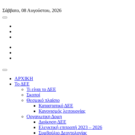
Skip
to
Σάββατο, 08 Αυγούστου, 2026
content
ΑΡΧΙΚΗ
Το ΔΕΕ
Τι είναι το ΔΕΕ
Σκοποί
Θεσμικό πλαίσιο
Καταστατικό ΔΕΕ
Κανονισμός λειτουργίας
Οργανωτικη Δομη
Διοίκηση ΔΕΕ
Ελεγκτική επιτροπή 2023 – 2026
Συμβούλιο Δεοντολογίας