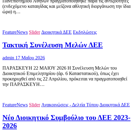
Πανεπιστημίου Αθηνών πραγματοποιήθηκε παρά τις αντιξοότητες
(ενδεχόμενο καταιγίδας και μείζονα αθλητική διοργάνωση την ίδια
ώρα) η…
FeatureNews
Slider
Διοικητικά ΔΕΕ
Εκδηλώσεις
Τακτική Συνέλευση Μελών ΔΕΕ
admin
17 Μαΐου 2026
ΠΑΡΑΣΚΕΥΗ 22 ΜΑΙΟΥ 2026 Η Συνέλευση Μελών του
Διοικητικού Επιμελητηρίου (άρ. 6 Καταστατικού), όπως έχει
προκηρυχθεί από τις 22 Απριλίου, πρόκειται να πραγματοποιηθεί
την ΠΑΡΑΣΚΕΥΗ…
FeatureNews
Slider
Ανακοινώσεις - Δελτία Τύπου
Διοικητικά ΔΕΕ
Νέο Διοικητικό Συμβούλιο του ΔΕΕ 2023-
2026