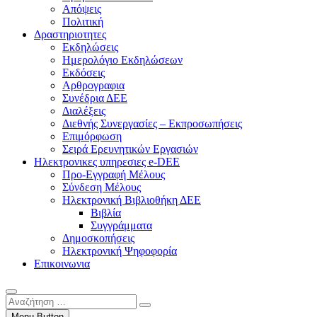
Απόψεις
Πολιτική
Δραστηριοτητες
Εκδηλώσεις
Ημερολόγιο Εκδηλώσεων
Εκδόσεις
Αρθρογραφια
Συνέδρια ΔΕΕ
Διαλέξεις
Διεθνής Συνεργασίες – Εκπροσωπήσεις
Επιμόρφωση
Σειρά Ερευνητικών Εργασιών
Ηλεκτρονικες υπηρεσιες e-DEE
Προ-Εγγραφή Μέλους
Σύνδεση Μέλους
Ηλεκτρονική Βιβλιοθήκη ΔΕΕ
Βιβλία
Συγγράμματα
Δημοσκοπήσεις
Ηλεκτρονική Ψηφοφορία
Επικοινωνια
Αναζήτηση
…
Menu Button