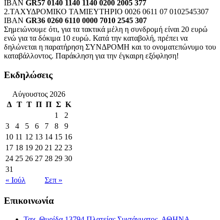
IBAN
GR57 0140 1140 1140 0200 2005 377
2.ΤΑΧΥΔΡΟΜΙΚΟ ΤΑΜΙΕΥΤΗΡΙΟ 0026 0611 07 0102545307
IBAN
GR36 0260 6110 0000 7010 2545 307
Σημειώνουμε ότι, για τα τακτικά μέλη η συνδρομή είναι 20 ευρώ
ενώ για τα δόκιμα 10 ευρώ. Κατά την καταβολή, πρέπει να
δηλώνεται η παρατήρηση ΣΥΝΔΡΟΜΗ και το ονοματεπώνυμο του
καταβάλλοντος. Παράκληση για την έγκαιρη εξόφληση!
Εκδηλώσεις
Αύγουστος 2026
Δ
Τ
Τ
Π
Π
Σ
Κ
1
2
3
4
5
6
7
8
9
10
11
12
13
14
15
16
17
18
19
20
21
22
23
24
25
26
27
28
29
30
31
« Ιούλ
Σεπ »
Επικοινωνία
Ταχ. Θυρίδα 13794 Πλατείας Συντάγματος, ΑΘΗΝΑ