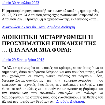
admin
30 Απριλίου 2023
Η ψηφοφορία πραγματοποιήθηκε κανονικά κατά τις ημερομηνίες
21, 22, 23 και 24 Απριλίου,όπως είχες ανακοινωθεί στην από 20
Απριλίου 2023 Προκήρυξη Αρχαιρεσιών της, εκλεγείσας κατά…
Ανακοινώσεις - Δελτία Τύπου
Δημόσια Διοίκηση
ΔΙΟΙΚΗΤΙΚΗ ΜΕΤΑΡΡΥΘΜΙΣΗ Ή
ΠΡΟΣΧΗΜΑΤΙΚΗ ΕΠΙΚΛΗΣΗ ΤΗΣ
… (ΓΙΑ ΑΛΛΗ ΜΙΑ ΦΟΡΑ);
admin
29 Σεπτεμβρίου 2013
Το ΔΣ, εκτιμώντας ότι σε ρευστές και κρίσιμες περιστάσεις όπως οι
σημερινές, όπου ακούγονται διάφορα και από ποικίλες πηγές, είναι
που χρειάζεται οι επιστημονικές ενώσεις να παίρνουν θέση,
διευκρινίζοντας-φωτίζοντας με την εμπειρογνωμοσύνη που
κατέχουν τις τεχνικές διαστάσεις των πολιτικών επιλογών, έτσι
ώστε οι απλοί πολίτες να μπορούν να κατανοούν τη βαρύτητα και
την κατεύθυνση των πολιτικών επιλογών και ανάλογα να
διαμορφώνουν τις στάσεις τους, σας γνωστοποιούμε τις θέσεις του
ΔΣ επί των τρεχόντων θεμάτων στη
Δημόσια Διοίκηση
.