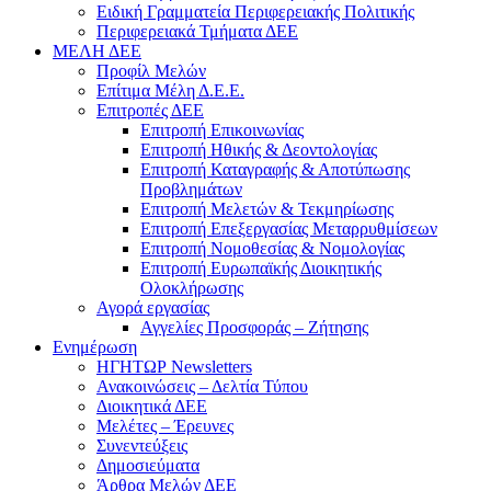
Ειδική Γραμματεία Περιφερειακής Πολιτικής
Περιφερειακά Τμήματα ΔΕΕ
ΜΕΛΗ ΔΕΕ
Προφίλ Μελών
Επίτιμα Mέλη Δ.Ε.Ε.
Επιτροπές ΔΕΕ
Επιτροπή Επικοινωνίας
Επιτροπή Ηθικής & Δεοντολογίας
Επιτροπή Καταγραφής & Αποτύπωσης
Προβλημάτων
Επιτροπή Μελετών & Τεκμηρίωσης
Επιτροπή Επεξεργασίας Μεταρρυθμίσεων
Επιτροπή Νομοθεσίας & Νομολογίας
Επιτροπή Ευρωπαϊκής Διοικητικής
Ολοκλήρωσης
Αγορά εργασίας
Αγγελίες Προσφοράς – Ζήτησης
Ενημέρωση
ΗΓΗΤΩΡ Newsletters
Ανακοινώσεις – Δελτία Τύπου
Διοικητικά ΔΕΕ
Μελέτες – Έρευνες
Συνεντεύξεις
Δημοσιεύματα
Άρθρα Μελών ΔΕΕ