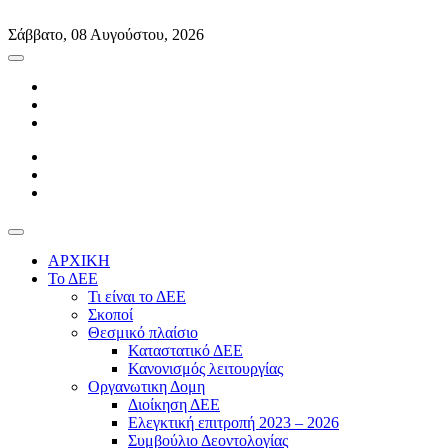
Skip
to
Σάββατο, 08 Αυγούστου, 2026
content
ΑΡΧΙΚΗ
Το ΔΕΕ
Τι είναι το ΔΕΕ
Σκοποί
Θεσμικό πλαίσιο
Καταστατικό ΔΕΕ
Κανονισμός λειτουργίας
Οργανωτικη Δομη
Διοίκηση ΔΕΕ
Ελεγκτική επιτροπή 2023 – 2026
Συμβούλιο Δεοντολογίας