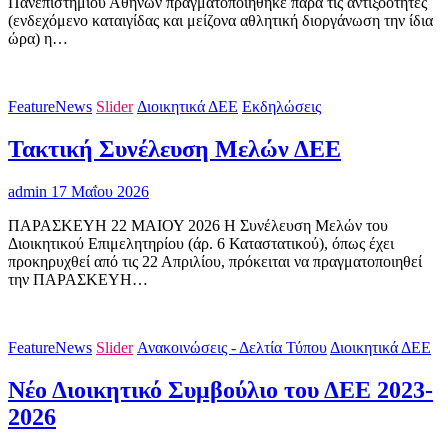
Πανεπιστημίου Αθηνών πραγματοποιήθηκε παρά τις αντιξοότητες
(ενδεχόμενο καταιγίδας και μείζονα αθλητική διοργάνωση την ίδια
ώρα) η…
FeatureNews
Slider
Διοικητικά ΔΕΕ
Εκδηλώσεις
Τακτική Συνέλευση Μελών ΔΕΕ
admin
17 Μαΐου 2026
ΠΑΡΑΣΚΕΥΗ 22 ΜΑΙΟΥ 2026 Η Συνέλευση Μελών του
Διοικητικού Επιμελητηρίου (άρ. 6 Καταστατικού), όπως έχει
προκηρυχθεί από τις 22 Απριλίου, πρόκειται να πραγματοποιηθεί
την ΠΑΡΑΣΚΕΥΗ…
FeatureNews
Slider
Ανακοινώσεις - Δελτία Τύπου
Διοικητικά ΔΕΕ
Νέο Διοικητικό Συμβούλιο του ΔΕΕ 2023-
2026