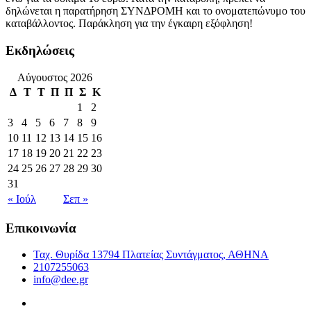
δηλώνεται η παρατήρηση ΣΥΝΔΡΟΜΗ και το ονοματεπώνυμο του
καταβάλλοντος. Παράκληση για την έγκαιρη εξόφληση!
Εκδηλώσεις
Αύγουστος 2026
Δ
Τ
Τ
Π
Π
Σ
Κ
1
2
3
4
5
6
7
8
9
10
11
12
13
14
15
16
17
18
19
20
21
22
23
24
25
26
27
28
29
30
31
« Ιούλ
Σεπ »
Επικοινωνία
Ταχ. Θυρίδα 13794 Πλατείας Συντάγματος, ΑΘΗΝΑ
2107255063
info@dee.gr