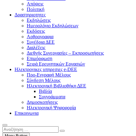
Απόψεις
Πολιτική
Δραστηριοτητες
Εκδηλώσεις
Ημερολόγιο Εκδηλώσεων
Εκδόσεις
Αρθρογραφια
Συνέδρια ΔΕΕ
Διαλέξεις
Διεθνής Συνεργασίες – Εκπροσωπήσεις
Επιμόρφωση
Σειρά Ερευνητικών Εργασιών
Ηλεκτρονικες υπηρεσιες e-DEE
Προ-Εγγραφή Μέλους
Σύνδεση Μέλους
Ηλεκτρονική Βιβλιοθήκη ΔΕΕ
Βιβλία
Συγγράμματα
Δημοσκοπήσεις
Ηλεκτρονική Ψηφοφορία
Επικοινωνια
Αναζήτηση
…
Menu Button