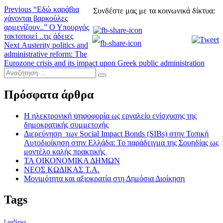
Πλοήγηση
Previous
Previous
“Εδώ καράβια
Συνδέστε μας με τα κοινωνικά δίκτυα:
post:
χάνονται βαρκούλες
άρθρων
αρμενίζουν..” Ο Υπουργός
τακτοποιεί ..τις άδειες
Next
Next
Austerity politics and
post:
administrative reform: The
Eurozone crisis and its impact upon Greek public administration
Αναζήτηση
…
Πρόσφατα άρθρα
Η ηλεκτρονική ψηφοφορία ως εργαλείο ενίσχυσης της
δημοκρατικής συμμετοχής
Διερεύνηση των Social Impact Bonds (SIBs) στην Τοπική
Αυτοδιοίκηση στην Ελλάδα: Το παράδειγμα της Σουηδίας ως
μοντέλο καλής πρακτικής
ΤΑ ΟΙΚΟΝΟΜΙΚΑ ΔΗΜΩΝ
ΝΕΟΣ ΚΩΔΙΚΑΣ Τ.Α.
Μονιμότητα και αξιοκρατία στη Δημόσια Διοίκηση
Tags
LastNews