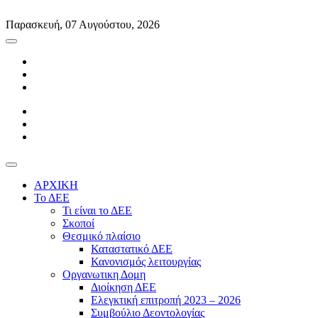
Skip
to
Παρασκευή, 07 Αυγούστου, 2026
content
ΑΡΧΙΚΗ
Το ΔΕΕ
Τι είναι το ΔΕΕ
Σκοποί
Θεσμικό πλαίσιο
Καταστατικό ΔΕΕ
Κανονισμός λειτουργίας
Οργανωτικη Δομη
Διοίκηση ΔΕΕ
Ελεγκτική επιτροπή 2023 – 2026
Συμβούλιο Δεοντολογίας