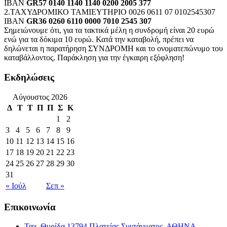
IBAN
GR57 0140 1140 1140 0200 2005 377
2.ΤΑΧΥΔΡΟΜΙΚΟ ΤΑΜΙΕΥΤΗΡΙΟ 0026 0611 07 0102545307
IBAN
GR36 0260 6110 0000 7010 2545 307
Σημειώνουμε ότι, για τα τακτικά μέλη η συνδρομή είναι 20 ευρώ
ενώ για τα δόκιμα 10 ευρώ. Κατά την καταβολή, πρέπει να
δηλώνεται η παρατήρηση ΣΥΝΔΡΟΜΗ και το ονοματεπώνυμο του
καταβάλλοντος. Παράκληση για την έγκαιρη εξόφληση!
Εκδηλώσεις
Αύγουστος 2026
Δ
Τ
Τ
Π
Π
Σ
Κ
1
2
3
4
5
6
7
8
9
10
11
12
13
14
15
16
17
18
19
20
21
22
23
24
25
26
27
28
29
30
31
« Ιούλ
Σεπ »
Επικοινωνία
Ταχ. Θυρίδα 13794 Πλατείας Συντάγματος, ΑΘΗΝΑ