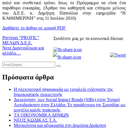
απλό και συνθετικό τρόπο. Ισως το Πρόγραμμα να είναι ένα
παράθυρο ευκαιρίας. (Άρθρο του καθηγητή και επίτιμου μέλους
του Δ.Ε.Ε. κ. Δημήτρη Παπούλια στην εφημερίδα “Η
ΚΑΘΗΜΕΡΙΝΗ” στις 11 Ιουλίου 2010)
Διαβάστε το άρθρο σε μορφή PDF
Πλοήγηση
Previous
Previous
“PROFIL”
Συνδέστε μας με τα κοινωνικά δίκτυα:
post:
ΜΕΛΩΝ Δ.Ε.Ε.
άρθρων
Next
Next
Διαχειρίζομαι και
post:
αλλάζω…
Αναζήτηση
…
Πρόσφατα άρθρα
Η ηλεκτρονική ψηφοφορία ως εργαλείο ενίσχυσης της
δημοκρατικής συμμετοχής
Διερεύνηση των Social Impact Bonds (SIBs) στην Τοπική
Αυτοδιοίκηση στην Ελλάδα: Το παράδειγμα της Σουηδίας ως
μοντέλο καλής πρακτικής
ΤΑ ΟΙΚΟΝΟΜΙΚΑ ΔΗΜΩΝ
ΝΕΟΣ ΚΩΔΙΚΑΣ Τ.Α.
Μονιμότητα και αξιοκρατία στη Δημόσια Διοίκηση