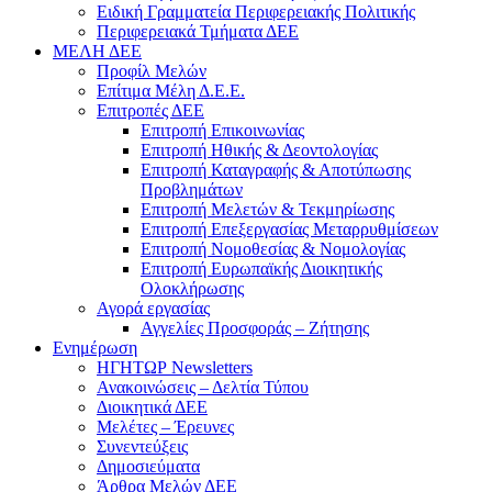
Ειδική Γραμματεία Περιφερειακής Πολιτικής
Περιφερειακά Τμήματα ΔΕΕ
ΜΕΛΗ ΔΕΕ
Προφίλ Μελών
Επίτιμα Mέλη Δ.Ε.Ε.
Επιτροπές ΔΕΕ
Επιτροπή Επικοινωνίας
Επιτροπή Ηθικής & Δεοντολογίας
Επιτροπή Καταγραφής & Αποτύπωσης
Προβλημάτων
Επιτροπή Μελετών & Τεκμηρίωσης
Επιτροπή Επεξεργασίας Μεταρρυθμίσεων
Επιτροπή Νομοθεσίας & Νομολογίας
Επιτροπή Ευρωπαϊκής Διοικητικής
Ολοκλήρωσης
Αγορά εργασίας
Αγγελίες Προσφοράς – Ζήτησης
Ενημέρωση
ΗΓΗΤΩΡ Newsletters
Ανακοινώσεις – Δελτία Τύπου
Διοικητικά ΔΕΕ
Μελέτες – Έρευνες
Συνεντεύξεις
Δημοσιεύματα
Άρθρα Μελών ΔΕΕ