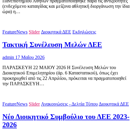
Πανεπιστημίου Αθηνών πραγματοποιήθηκε παρά τις αντιξοότητες
(ενδεχόμενο καταιγίδας και μείζονα αθλητική διοργάνωση την ίδια
ώρα) η…
FeatureNews
Slider
Διοικητικά ΔΕΕ
Εκδηλώσεις
Τακτική Συνέλευση Μελών ΔΕΕ
admin
17 Μαΐου 2026
ΠΑΡΑΣΚΕΥΗ 22 ΜΑΙΟΥ 2026 Η Συνέλευση Μελών του
Διοικητικού Επιμελητηρίου (άρ. 6 Καταστατικού), όπως έχει
προκηρυχθεί από τις 22 Απριλίου, πρόκειται να πραγματοποιηθεί
την ΠΑΡΑΣΚΕΥΗ…
FeatureNews
Slider
Ανακοινώσεις - Δελτία Τύπου
Διοικητικά ΔΕΕ
Νέο Διοικητικό Συμβούλιο του ΔΕΕ 2023-
2026