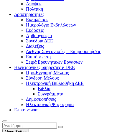
Απόψεις
Πολιτική
Δραστηριοτητες
Εκδηλώσεις
Ημερολόγιο Εκδηλώσεων
Εκδόσεις
Αρθρογραφια
Συνέδρια ΔΕΕ
Διαλέξεις
Διεθνής Συνεργασίες – Εκπροσωπήσεις
Επιμόρφωση
Σειρά Ερευνητικών Εργασιών
Ηλεκτρονικες υπηρεσιες e-DEE
Προ-Εγγραφή Μέλους
Σύνδεση Μέλους
Ηλεκτρονική Βιβλιοθήκη ΔΕΕ
Βιβλία
Συγγράμματα
Δημοσκοπήσεις
Ηλεκτρονική Ψηφοφορία
Επικοινωνια
Αναζήτηση
…
Menu Button