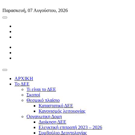
Skip
to
Παρασκευή, 07 Αυγούστου, 2026
content
ΑΡΧΙΚΗ
Το ΔΕΕ
Τι είναι το ΔΕΕ
Σκοποί
Θεσμικό πλαίσιο
Καταστατικό ΔΕΕ
Κανονισμός λειτουργίας
Οργανωτικη Δομη
Διοίκηση ΔΕΕ
Ελεγκτική επιτροπή 2023 – 2026
Συμβούλιο Δεοντολογίας