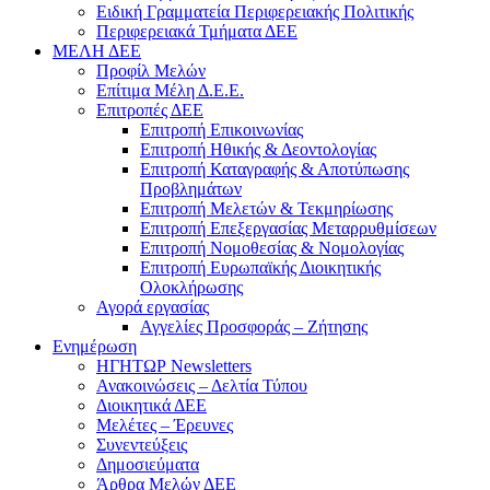
Ειδική Γραμματεία Περιφερειακής Πολιτικής
Περιφερειακά Τμήματα ΔΕΕ
ΜΕΛΗ ΔΕΕ
Προφίλ Μελών
Επίτιμα Mέλη Δ.Ε.Ε.
Επιτροπές ΔΕΕ
Επιτροπή Επικοινωνίας
Επιτροπή Ηθικής & Δεοντολογίας
Επιτροπή Καταγραφής & Αποτύπωσης
Προβλημάτων
Επιτροπή Μελετών & Τεκμηρίωσης
Επιτροπή Επεξεργασίας Μεταρρυθμίσεων
Επιτροπή Νομοθεσίας & Νομολογίας
Επιτροπή Ευρωπαϊκής Διοικητικής
Ολοκλήρωσης
Αγορά εργασίας
Αγγελίες Προσφοράς – Ζήτησης
Ενημέρωση
ΗΓΗΤΩΡ Newsletters
Ανακοινώσεις – Δελτία Τύπου
Διοικητικά ΔΕΕ
Μελέτες – Έρευνες
Συνεντεύξεις
Δημοσιεύματα
Άρθρα Μελών ΔΕΕ