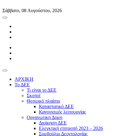
Skip
to
Σάββατο, 08 Αυγούστου, 2026
content
ΑΡΧΙΚΗ
Το ΔΕΕ
Τι είναι το ΔΕΕ
Σκοποί
Θεσμικό πλαίσιο
Καταστατικό ΔΕΕ
Κανονισμός λειτουργίας
Οργανωτικη Δομη
Διοίκηση ΔΕΕ
Ελεγκτική επιτροπή 2023 – 2026
Συμβούλιο Δεοντολογίας