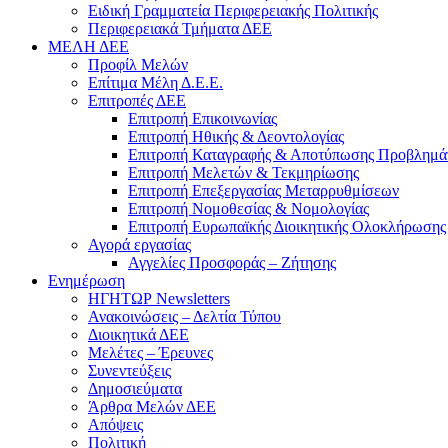
Ειδική Γραμματεία Περιφερειακής Πολιτικής
Περιφερειακά Τμήματα ΔΕΕ
ΜΕΛΗ ΔΕΕ
Προφίλ Μελών
Επίτιμα Mέλη Δ.Ε.Ε.
Επιτροπές ΔΕΕ
Επιτροπή Επικοινωνίας
Επιτροπή Ηθικής & Δεοντολογίας
Επιτροπή Καταγραφής & Αποτύπωσης Προβλημά
Επιτροπή Μελετών & Τεκμηρίωσης
Επιτροπή Επεξεργασίας Μεταρρυθμίσεων
Επιτροπή Νομοθεσίας & Νομολογίας
Επιτροπή Ευρωπαϊκής Διοικητικής Ολοκλήρωσης
Αγορά εργασίας
Αγγελίες Προσφοράς – Ζήτησης
Ενημέρωση
ΗΓΗΤΩΡ Newsletters
Ανακοινώσεις – Δελτία Τύπου
Διοικητικά ΔΕΕ
Μελέτες – Έρευνες
Συνεντεύξεις
Δημοσιεύματα
Άρθρα Μελών ΔΕΕ
Απόψεις
Πολιτική