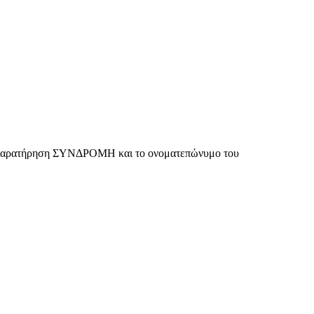
αι η παρατήρηση ΣΥΝΔΡΟΜΗ και το ονοματεπώνυμο του