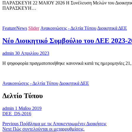
ΠΑΡΑΣΚΕΥΗ 22 ΜΑΙΟΥ 2026 Η Συνέλευση Μελών του Διοικητικού Επι
ΠΑΡΑΣΚΕΥΗ…
FeatureNews
Slider
Ανακοινώσεις - Δελτία Τύπου
Διοικητικά ΔΕΕ
Νέο Διοικητικό Συμβούλιο του ΔΕΕ 2023-2
admin
30 Απριλίου 2023
Η ψηφοφορία πραγματοποιήθηκε κανονικά κατά τις ημερομηνίες 21,
Ανακοινώσεις - Δελτία Τύπου
Διοικητικά ΔΕΕ
Δελτίο Τύπου
admin
1 Μαΐου 2019
DEE_DS-2016
Πλοήγηση
Previous
Previous
Πρόβλημα με τις Αποκεντρωμένες Διοικήσεις
Next
post:
Next
Πώς συντελούνται οι μεταρρυθμίσεις.