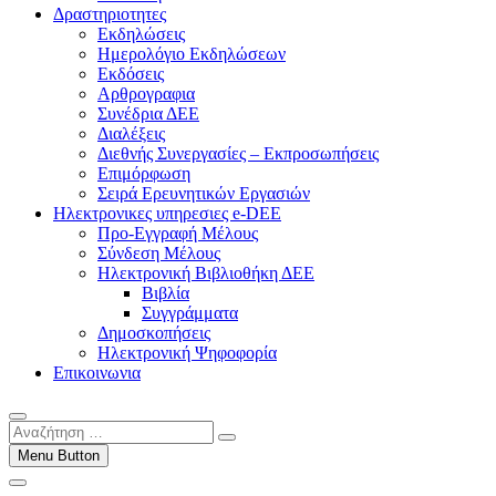
Δραστηριοτητες
Εκδηλώσεις
Ημερολόγιο Εκδηλώσεων
Εκδόσεις
Αρθρογραφια
Συνέδρια ΔΕΕ
Διαλέξεις
Διεθνής Συνεργασίες – Εκπροσωπήσεις
Επιμόρφωση
Σειρά Ερευνητικών Εργασιών
Ηλεκτρονικες υπηρεσιες e-DEE
Προ-Εγγραφή Μέλους
Σύνδεση Μέλους
Ηλεκτρονική Βιβλιοθήκη ΔΕΕ
Βιβλία
Συγγράμματα
Δημοσκοπήσεις
Ηλεκτρονική Ψηφοφορία
Επικοινωνια
Αναζήτηση
…
Menu Button