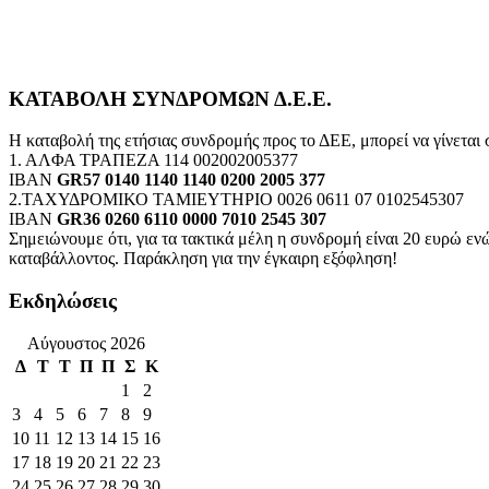
ΚΑΤΑΒΟΛΗ ΣΥΝΔΡΟΜΩΝ Δ.Ε.Ε.
Η καταβολή της ετήσιας συνδρομής προς το ΔΕΕ, μπορεί να γίνεται
1. ΑΛΦΑ ΤΡΑΠΕΖΑ 114 002002005377
IBAN
GR57 0140 1140 1140 0200 2005 377
2.ΤΑΧΥΔΡΟΜΙΚΟ ΤΑΜΙΕΥΤΗΡΙΟ 0026 0611 07 0102545307
IBAN
GR36 0260 6110 0000 7010 2545 307
Σημειώνουμε ότι, για τα τακτικά μέλη η συνδρομή είναι 20 ευρώ 
καταβάλλοντος. Παράκληση για την έγκαιρη εξόφληση!
Εκδηλώσεις
Αύγουστος 2026
Δ
Τ
Τ
Π
Π
Σ
Κ
1
2
3
4
5
6
7
8
9
10
11
12
13
14
15
16
17
18
19
20
21
22
23
24
25
26
27
28
29
30