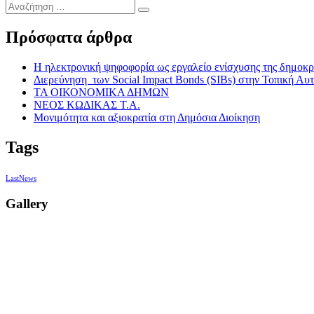
άρθρων
Αναζήτηση
post:
…
Πρόσφατα άρθρα
Η ηλεκτρονική ψηφοφορία ως εργαλείο ενίσχυσης της δημοκρ
Διερεύνηση των Social Impact Bonds (SIBs) στην Τοπική Αυ
ΤΑ ΟΙΚΟΝΟΜΙΚΑ ΔΗΜΩΝ
ΝΕΟΣ ΚΩΔΙΚΑΣ Τ.Α.
Μονιμότητα και αξιοκρατία στη Δημόσια Διοίκηση
Tags
LastNews
Gallery