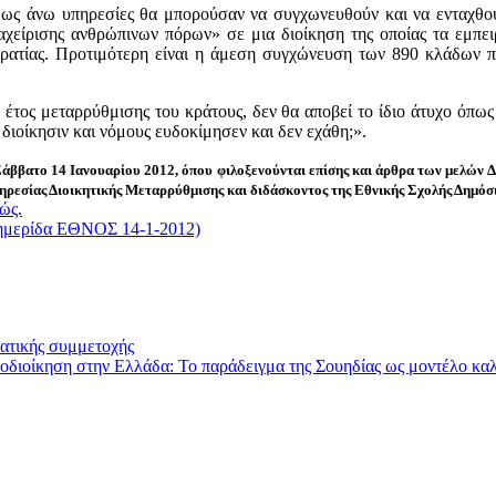
 οι ως άνω υπηρεσίες θα μπορούσαν να συγχωνευθούν και να ενταχθ
διαχείρισης ανθρώπινων πόρων» σε μια διοίκηση της οποίας τα εμπε
κρατίας. Προτιμότερη είναι η άμεση συγχώνευση των 890 κλάδων π
έτος μεταρρύθμισης του κράτους, δεν θα αποβεί το ίδιο άτυχο όπως 
διοίκησιν και νόμους ευδοκίμησεν και δεν εχάθη;».
Σάββατο 14 Ιανουαρίου 2012, όπου φιλοξενούνται επίσης και άρθρα των μελών
ηρεσίας Διοικητικής Μεταρρύθμισης και διδάσκοντος της Εθνικής Σχολής Δημόσ
ώς.
φημερίδα ΕΘΝΟΣ 14-1-2012)
ατικής συμμετοχής
τοδιοίκηση στην Ελλάδα: Το παράδειγμα της Σουηδίας ως μοντέλο κα