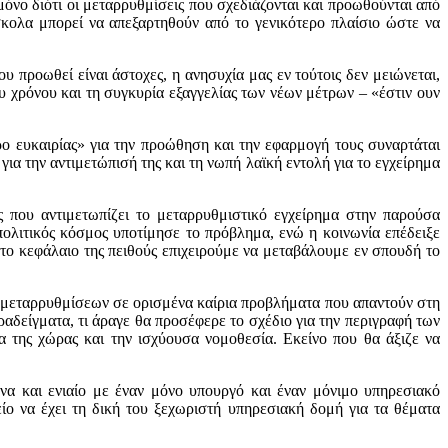
 μόνο διότι οι μεταρρυθμίσεις που σχεδιάζονται και προωθούνται από
σκολα μπορεί να απεξαρτηθούν από το γενικότερο πλαίσιο ώστε να
ου προωθεί είναι άστοχες, η ανησυχία μας εν τούτοις δεν μειώνεται,
υ χρόνου και τη συγκυρία εξαγγελίας των νέων μέτρων – «έστιν ουν
 ευκαιρίας» για την προώθηση και την εφαρμογή τους συναρτάται
για την αντιμετώπισή της και τη νωπή λαϊκή εντολή για το εγχείρημα
ες που αντιμετωπίζει το μεταρρυθμιστικό εγχείρημα στην παρούσα
πολιτικός κόσμος υποτίμησε το πρόβλημα, ενώ η κοινωνία επέδειξε
ο κεφάλαιο της πειθούς επιχειρούμε να μεταβάλουμε εν σπουδή το
ων μεταρρυθμίσεων σε ορισμένα καίρια προβλήματα που απαντούν στη
αδείγματα, τι άραγε θα προσέφερε το σχέδιο για την περιγραφή των
 της χώρας και την ισχύουσα νομοθεσία. Εκείνο που θα άξιζε να
Ενα και ενιαίο με έναν μόνο υπουργό και έναν μόνιμο υπηρεσιακό
ίο να έχει τη δική του ξεχωριστή υπηρεσιακή δομή για τα θέματα