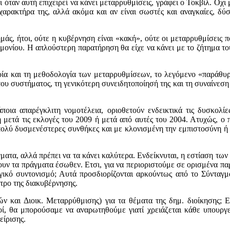
 όταν αυτή επιχειρεί να κάνει μεταρρυθμίσεις, γράφει ο Τοκβίλ. Οχι
χαρακτήρα της, αλλά ακόμα και αν είναι σωστές και αναγκαίες, δύ
μάς, ήτοι, ούτε η κυβέρνηση είναι «κακή», ούτε οι μεταρρυθμίσεις π
νημονίου. Η απλούστερη παρατήρηση θα είχε να κάνει με το ζήτημα το
ία και τη μεθοδολογία των μεταρρυθμίσεων, το λεγόμενο «παράθυρο
 του συστήματος, τη γενικότερη συνειδητοποίησή της και τη συναίνεση 
ποια απαρέγκλιτη νομοτέλεια, οριοθετούν ενδεικτικά τις δυσκολί
ή μετά τις εκλογές του 2009 ή μετά από αυτές του 2004. Ατυχώς, ο 
ολύ δυσμενέστερες συνθήκες και με κλονισμένη την εμπιστοσύνη ή τ
άγματα, αλλά πρέπει να τα κάνει καλύτερα. Ενδείκνυται, η εστίαση τ
ουν τα πράγματα έσωθεν. Ετσι, για να περιοριστούμε σε ορισμένα παρ
ικό συντονισμό; Αυτά προσδιορίζονται αρκούντως από το Σύνταγμα
ντρο της διακυβέρνησης.
ών και Διοικ. Μεταρρύθμισης) για τα θέματα της δημ. διοίκησης; 
ί, θα μπορούσαμε να αναρωτηθούμε γιατί χρειάζεται κάθε υπουργε
είρισης.