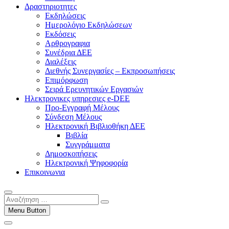
Δραστηριοτητες
Εκδηλώσεις
Ημερολόγιο Εκδηλώσεων
Εκδόσεις
Αρθρογραφια
Συνέδρια ΔΕΕ
Διαλέξεις
Διεθνής Συνεργασίες – Εκπροσωπήσεις
Επιμόρφωση
Σειρά Ερευνητικών Εργασιών
Ηλεκτρονικες υπηρεσιες e-DEE
Προ-Εγγραφή Μέλους
Σύνδεση Μέλους
Ηλεκτρονική Βιβλιοθήκη ΔΕΕ
Βιβλία
Συγγράμματα
Δημοσκοπήσεις
Ηλεκτρονική Ψηφοφορία
Επικοινωνια
Αναζήτηση
…
Menu Button