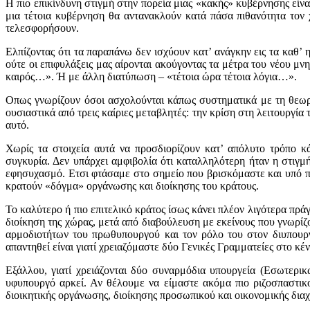
Η πιο επικίνδυνη στιγμή στην πορεία μιας «κακής» κυβέρνησης είναι
μια τέτοια κυβέρνηση θα αντανακλούν κατά πάσα πιθανότητα τον 
τελεσφορήσουν.
Ελπίζοντας ότι τα παραπάνω δεν ισχύουν κατ’ ανάγκην εις τα καθ’ η
ούτε οι επιφυλάξεις μας αίρονται ακούγοντας τα μέτρα του νέου μ
καιρός…». Ή με άλλη διατύπωση – «τέτοια ώρα τέτοια λόγια…».
Οπως γνωρίζουν όσοι ασχολούνται κάπως συστηματικά με τη θεωρ
ουσιαστικά από τρεις καίριες μεταβλητές: την κρίση στη λειτουργία
αυτό.
Χωρίς τα στοιχεία αυτά να προσδιορίζουν κατ’ απόλυτο τρόπο κά
συγκυρία. Δεν υπάρχει αμφιβολία ότι καταλληλότερη ήταν η στιγμ
εφησυχασμό. Ετσι φτάσαμε στο σημείο που βρισκόμαστε και υπό π
κρατούν «δόγμα» οργάνωσης και διοίκησης του κράτους.
Το καλύτερο ή πιο επιτελικό κράτος ίσως κάνει πλέον λιγότερα πρ
διοίκηση της χώρας, μετά από διαβούλευση με εκείνους που γνωρίζ
αρμοδιοτήτων του πρωθυπουργού και τον ρόλο του στον διυπουργ
απαντηθεί είναι γιατί χρειαζόμαστε δύο Γενικές Γραμματείες στο κέ
Εξάλλου, γιατί χρειάζονται δύο συναρμόδια υπουργεία (Εσωτερικ
υφυπουργό αρκεί. Αν θέλουμε να είμαστε ακόμα πιο ριζοσπαστικο
διοικητικής οργάνωσης, διοίκησης προσωπικού και οικονομικής διαχ