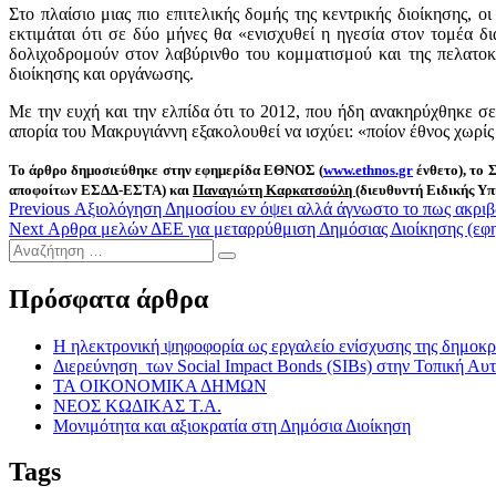
Στο πλαίσιο μιας πιο επιτελικής δομής της κεντρικής διοίκησης,
εκτιμάται ότι σε δύο μήνες θα «ενισχυθεί η ηγεσία στον τομέα 
δολιχοδρομούν στον λαβύρινθο του κομματισμού και της πελατο
διοίκησης και οργάνωσης.
Με την ευχή και την ελπίδα ότι το 2012, που ήδη ανακηρύχθηκε σε 
απορία του Μακρυγιάννη εξακολουθεί να ισχύει: «ποίον έθνος χωρίς 
Το άρθρο δημοσιεύθηκε στην εφημερίδα ΕΘΝΟΣ (
www.ethnos.gr
ένθετο), το 
αποφοίτων ΕΣΔΔ-ΕΣΤΑ) και
Παναγιώτη Καρκατσούλη
(διευθυντή Ειδικής Υπ
Πλοήγηση
Previous
Previous
Αξιολόγηση Δημοσίου εν όψει αλλά άγνωστο το πως ακριβ
Next
post:
Next
Αρθρα μελών ΔΕΕ για μεταρρύθμιση Δημόσιας Διοίκησης (ε
άρθρων
Αναζήτηση
post:
…
Πρόσφατα άρθρα
Η ηλεκτρονική ψηφοφορία ως εργαλείο ενίσχυσης της δημοκρ
Διερεύνηση των Social Impact Bonds (SIBs) στην Τοπική Αυ
ΤΑ ΟΙΚΟΝΟΜΙΚΑ ΔΗΜΩΝ
ΝΕΟΣ ΚΩΔΙΚΑΣ Τ.Α.
Μονιμότητα και αξιοκρατία στη Δημόσια Διοίκηση
Tags