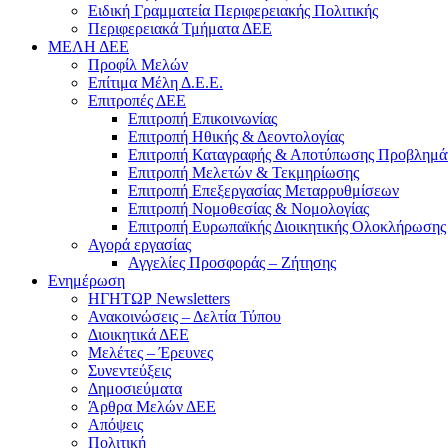
Ειδική Γραμματεία Περιφερειακής Πολιτικής
Περιφερειακά Τμήματα ΔΕΕ
ΜΕΛΗ ΔΕΕ
Προφίλ Μελών
Επίτιμα Mέλη Δ.Ε.Ε.
Επιτροπές ΔΕΕ
Επιτροπή Επικοινωνίας
Επιτροπή Ηθικής & Δεοντολογίας
Επιτροπή Καταγραφής & Αποτύπωσης Προβλημά
Επιτροπή Μελετών & Τεκμηρίωσης
Επιτροπή Επεξεργασίας Μεταρρυθμίσεων
Επιτροπή Νομοθεσίας & Νομολογίας
Επιτροπή Ευρωπαϊκής Διοικητικής Ολοκλήρωσης
Αγορά εργασίας
Αγγελίες Προσφοράς – Ζήτησης
Ενημέρωση
ΗΓΗΤΩΡ Newsletters
Ανακοινώσεις – Δελτία Τύπου
Διοικητικά ΔΕΕ
Μελέτες – Έρευνες
Συνεντεύξεις
Δημοσιεύματα
Άρθρα Μελών ΔΕΕ
Απόψεις
Πολιτική