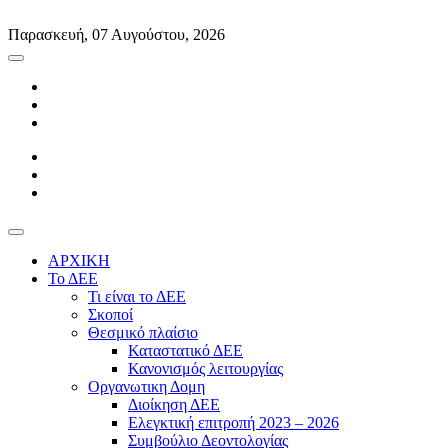
Skip
to
Παρασκευή, 07 Αυγούστου, 2026
content
ΑΡΧΙΚΗ
Το ΔΕΕ
Τι είναι το ΔΕΕ
Σκοποί
Θεσμικό πλαίσιο
Καταστατικό ΔΕΕ
Κανονισμός λειτουργίας
Οργανωτικη Δομη
Διοίκηση ΔΕΕ
Ελεγκτική επιτροπή 2023 – 2026
Συμβούλιο Δεοντολογίας