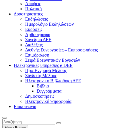
Απόψεις
Πολιτική
Δραστηριοτητες
Εκδηλώσεις
Ημερολόγιο Εκδηλώσεων
Εκδόσεις
Αρθρογραφια
Συνέδρια ΔΕΕ
Διαλέξεις
Διεθνής Συνεργασίες – Εκπροσωπήσεις
Επιμόρφωση
Σειρά Ερευνητικών Εργασιών
Ηλεκτρονικες υπηρεσιες e-DEE
Προ-Εγγραφή Μέλους
Σύνδεση Μέλους
Ηλεκτρονική Βιβλιοθήκη ΔΕΕ
Βιβλία
Συγγράμματα
Δημοσκοπήσεις
Ηλεκτρονική Ψηφοφορία
Επικοινωνια
Αναζήτηση
…
Menu Button