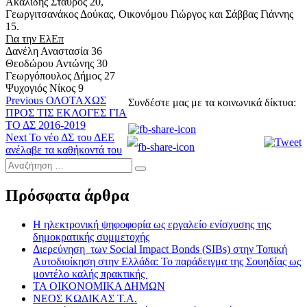
Ακαλίδης Σταύρος 20,
Γεωργιτσανάκος Δούκας, Οικονόμου Γιώργος και Σάββας Γιάννης
15.
Για την ΕλΕπ
Δανέλη Αναστασία 36
Θεοδώρου Αντώνης 30
Γεωργόπουλος Δήμος 27
Ψυχογιός Νίκος 9
Πλοήγηση
Previous
Previous
ΟΛΟΤΑΧΩΣ
Συνδέστε μας με τα κοινωνικά δίκτυα:
post:
ΠΡΟΣ ΤΙΣ ΕΚΛΟΓΕΣ ΓΙΑ
άρθρων
ΤΟ ΔΣ 2016-2019
Next
Next
Το νέο ΔΣ του ΔΕΕ
post:
ανέλαβε τα καθήκοντά του
Αναζήτηση
…
Πρόσφατα άρθρα
Η ηλεκτρονική ψηφοφορία ως εργαλείο ενίσχυσης της
δημοκρατικής συμμετοχής
Διερεύνηση των Social Impact Bonds (SIBs) στην Τοπική
Αυτοδιοίκηση στην Ελλάδα: Το παράδειγμα της Σουηδίας ως
μοντέλο καλής πρακτικής
ΤΑ ΟΙΚΟΝΟΜΙΚΑ ΔΗΜΩΝ
ΝΕΟΣ ΚΩΔΙΚΑΣ Τ.Α.