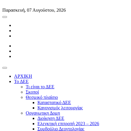
Skip
to
Παρασκευή, 07 Αυγούστου, 2026
content
ΑΡΧΙΚΗ
Το ΔΕΕ
Τι είναι το ΔΕΕ
Σκοποί
Θεσμικό πλαίσιο
Καταστατικό ΔΕΕ
Κανονισμός λειτουργίας
Οργανωτικη Δομη
Διοίκηση ΔΕΕ
Ελεγκτική επιτροπή 2023 – 2026
Συμβούλιο Δεοντολογίας