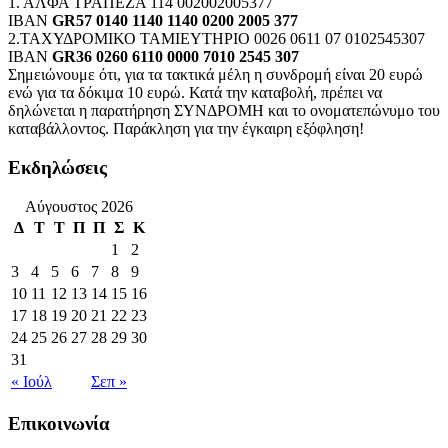
1. ΑΛΦΑ ΤΡΑΠΕΖΑ 114 002002005377
IBAN
GR57 0140 1140 1140 0200 2005 377
2.ΤΑΧΥΔΡΟΜΙΚΟ ΤΑΜΙΕΥΤΗΡΙΟ 0026 0611 07 0102545307
IBAN
GR36 0260 6110 0000 7010 2545 307
Σημειώνουμε ότι, για τα τακτικά μέλη η συνδρομή είναι 20 ευρώ
ενώ για τα δόκιμα 10 ευρώ. Κατά την καταβολή, πρέπει να
δηλώνεται η παρατήρηση ΣΥΝΔΡΟΜΗ και το ονοματεπώνυμο του
καταβάλλοντος. Παράκληση για την έγκαιρη εξόφληση!
Εκδηλώσεις
Αύγουστος 2026
Δ
Τ
Τ
Π
Π
Σ
Κ
1
2
3
4
5
6
7
8
9
10
11
12
13
14
15
16
17
18
19
20
21
22
23
24
25
26
27
28
29
30
31
« Ιούλ
Σεπ »
Επικοινωνία