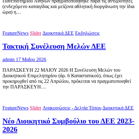
Πανεπιστημίου Αθηνών πραγματοποιήθηκε παρά τις αντιξοότητες
(ενδεχόμενο καταιγίδας και μείζονα αθλητική διοργάνωση την ίδια
ώρα) η…
FeatureNews
Slider
Διοικητικά ΔΕΕ
Εκδηλώσεις
Τακτική Συνέλευση Μελών ΔΕΕ
admin
17 Μαΐου 2026
ΠΑΡΑΣΚΕΥΗ 22 ΜΑΙΟΥ 2026 Η Συνέλευση Μελών του
Διοικητικού Επιμελητηρίου (άρ. 6 Καταστατικού), όπως έχει
προκηρυχθεί από τις 22 Απριλίου, πρόκειται να πραγματοποιηθεί
την ΠΑΡΑΣΚΕΥΗ…
FeatureNews
Slider
Ανακοινώσεις - Δελτία Τύπου
Διοικητικά ΔΕΕ
Νέο Διοικητικό Συμβούλιο του ΔΕΕ 2023-
2026