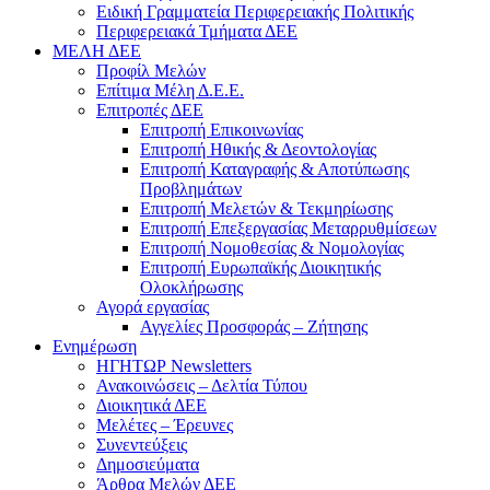
Ειδική Γραμματεία Περιφερειακής Πολιτικής
Περιφερειακά Τμήματα ΔΕΕ
ΜΕΛΗ ΔΕΕ
Προφίλ Μελών
Επίτιμα Mέλη Δ.Ε.Ε.
Επιτροπές ΔΕΕ
Επιτροπή Επικοινωνίας
Επιτροπή Ηθικής & Δεοντολογίας
Επιτροπή Καταγραφής & Αποτύπωσης
Προβλημάτων
Επιτροπή Μελετών & Τεκμηρίωσης
Επιτροπή Επεξεργασίας Μεταρρυθμίσεων
Επιτροπή Νομοθεσίας & Νομολογίας
Επιτροπή Ευρωπαϊκής Διοικητικής
Ολοκλήρωσης
Αγορά εργασίας
Αγγελίες Προσφοράς – Ζήτησης
Ενημέρωση
ΗΓΗΤΩΡ Newsletters
Ανακοινώσεις – Δελτία Τύπου
Διοικητικά ΔΕΕ
Μελέτες – Έρευνες
Συνεντεύξεις
Δημοσιεύματα
Άρθρα Μελών ΔΕΕ