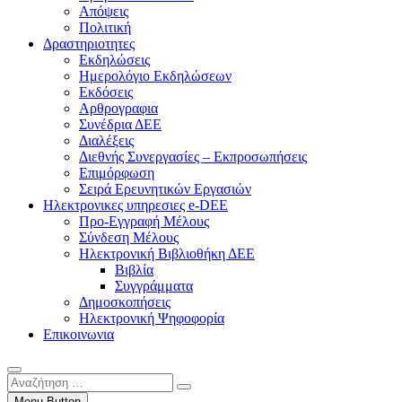
Απόψεις
Πολιτική
Δραστηριοτητες
Εκδηλώσεις
Ημερολόγιο Εκδηλώσεων
Εκδόσεις
Αρθρογραφια
Συνέδρια ΔΕΕ
Διαλέξεις
Διεθνής Συνεργασίες – Εκπροσωπήσεις
Επιμόρφωση
Σειρά Ερευνητικών Εργασιών
Ηλεκτρονικες υπηρεσιες e-DEE
Προ-Εγγραφή Μέλους
Σύνδεση Μέλους
Ηλεκτρονική Βιβλιοθήκη ΔΕΕ
Βιβλία
Συγγράμματα
Δημοσκοπήσεις
Ηλεκτρονική Ψηφοφορία
Επικοινωνια
Αναζήτηση
…
Menu Button