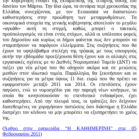
την κυβέρνηση ενόψει της εκταμίευσης της τέταρτης δόσης του
δανείου τον Μάρτιο. Την ίδια ώρα, τα σενάρια περί χρεοκοπίας της
Ελλάδας συνεχίζονται, με τον Economist να διαπιστώνει
καθυστερήσεις στην προώθηση των μεταρρυθμίσεων. Τα
οικονομικά στοιχεία της γενικής κυβέρνησης αποτελούν το μεγάλο
«αγκάθι» αυτή τη στιγμή, καθώς μπορεί ο τακτικός
προϋπολογισμός να είναι εντός στόχων, αλλά οι υπόλοιποι φορείς
του Δημοσίου και κυρίως οι δήμοι φαίνεται πως δεν μπορούν να
σταματήσουν να παράγουν ελλείμματα. Στις συζητήσεις που θα
έχουν τα υψηλόβαθμα στελέχη της τρόικας με τους υπουργούς
αυτήν την εβδομάδα προεξέχουσα θέση έχουν και οι αλλαγές στις
εργασιακές σχέσεις με το Διεθνές Νομισματικό Ταμείο (ΔΝΤ) να
πιέζει για νέα μέτρα που θα οδηγούν ακόμα και σε μειώσεις
μισθών στον ιδιωτικό τομέα. Παράλληλα, θα ξεκινήσουν και οι
συζητήσεις για τα μέτρα ύψους 11 δισ. ευρώ που θα πρέπει να
εφαρμοστούν μεταξύ 2011 και 2014. Οι επενδύσεις έχουν
παγώσει, ενώ το νομοσχέδιο για την παροχή νέων κινήτρων, τα
οποία θα κινητοποιούσαν το επενδυτικό ενδιαφέρον, έχει
καθυστερήσει. Από την πλευρά τους, οι τράπεζες δεν δείχνουν
διατεθειμένες να χορηγήσουν πιστώσεις όσο διάστημα η Ελλάδα
διατρέχει τον κίνδυνο να μην μπορέσει να εξυπηρετήσει το χρέος
της.
(
Άρθρο στην εφημερίδα “Η ΚΑΘΗΜΕΡΙΝΗ” στις 05
Φεβρουαρίου 2011
)