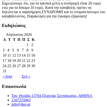
Σημειώνουμε ότι, για τα τακτικά μέλη η συνδρομή είναι 20 ευρώ
ενώ για τα δόκιμα 10 ευρώ. Κατά την καταβολή, πρέπει να
δηλώνεται η παρατήρηση ΣΥΝΔΡΟΜΗ και το ονοματεπώνυμο του
καταβάλλοντος. Παράκληση για την έγκαιρη εξόφληση!
Εκδηλώσεις
Αύγουστος 2026
Δ
Τ
Τ
Π
Π
Σ
Κ
1
2
3
4
5
6
7
8
9
10
11
12
13
14
15
16
17
18
19
20
21
22
23
24
25
26
27
28
29
30
31
« Ιούλ
Σεπ »
Επικοινωνία
Ταχ. Θυρίδα 13794 Πλατείας Συντάγματος, ΑΘΗΝΑ
2107255063
info@dee.gr