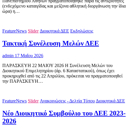
Πανεπιστημίου Αθηνών πραγματοποιήθηκε παρά τις αντιξοότητες
(ενδεχόμενο καταιγίδας και μείζονα αθλητική διοργάνωση την ίδια
ώρα) η…
FeatureNews
Slider
Διοικητικά ΔΕΕ
Εκδηλώσεις
Τακτική Συνέλευση Μελών ΔΕΕ
admin
17 Μαΐου 2026
ΠΑΡΑΣΚΕΥΗ 22 ΜΑΙΟΥ 2026 Η Συνέλευση Μελών του
Διοικητικού Επιμελητηρίου (άρ. 6 Καταστατικού), όπως έχει
προκηρυχθεί από τις 22 Απριλίου, πρόκειται να πραγματοποιηθεί
την ΠΑΡΑΣΚΕΥΗ…
FeatureNews
Slider
Ανακοινώσεις - Δελτία Τύπου
Διοικητικά ΔΕΕ
Νέο Διοικητικό Συμβούλιο του ΔΕΕ 2023-
2026