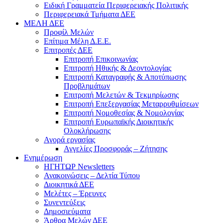
Ειδική Γραμματεία Περιφερειακής Πολιτικής
Περιφερειακά Τμήματα ΔΕΕ
ΜΕΛΗ ΔΕΕ
Προφίλ Μελών
Επίτιμα Mέλη Δ.Ε.Ε.
Επιτροπές ΔΕΕ
Επιτροπή Επικοινωνίας
Επιτροπή Ηθικής & Δεοντολογίας
Επιτροπή Καταγραφής & Αποτύπωσης
Προβλημάτων
Επιτροπή Μελετών & Τεκμηρίωσης
Επιτροπή Επεξεργασίας Μεταρρυθμίσεων
Επιτροπή Νομοθεσίας & Νομολογίας
Επιτροπή Ευρωπαϊκής Διοικητικής
Ολοκλήρωσης
Αγορά εργασίας
Αγγελίες Προσφοράς – Ζήτησης
Ενημέρωση
ΗΓΗΤΩΡ Newsletters
Ανακοινώσεις – Δελτία Τύπου
Διοικητικά ΔΕΕ
Μελέτες – Έρευνες
Συνεντεύξεις
Δημοσιεύματα
Άρθρα Μελών ΔΕΕ