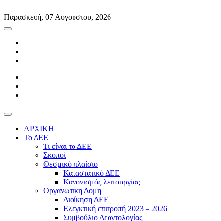
Skip
to
Παρασκευή, 07 Αυγούστου, 2026
content
ΑΡΧΙΚΗ
Το ΔΕΕ
Τι είναι το ΔΕΕ
Σκοποί
Θεσμικό πλαίσιο
Καταστατικό ΔΕΕ
Κανονισμός λειτουργίας
Οργανωτικη Δομη
Διοίκηση ΔΕΕ
Ελεγκτική επιτροπή 2023 – 2026
Συμβούλιο Δεοντολογίας